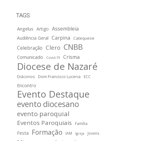
TAGS
Assembleia
Angelus
Artigo
Carpina
Audiência Geral
Catequese
CNBB
Clero
Celebração
Crisma
Comunicado
Covid-19
Diocese de Nazaré
Diáconos
Dom Francisco Lucena
ECC
Encontro
Evento Destaque
evento diocesano
evento paroquial
Eventos Paroquiais
Família
Formação
Festa
IAM
Jovens
Igreja