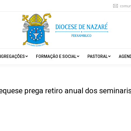
comun
NGREGAÇÕES
FORMAÇÃO E SOCIAL
PASTORAL
AGEN
equese prega retiro anual dos seminari