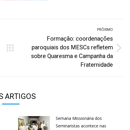
n
on
on
on
hatsApp
Pinterest
Facebook
LinkedIn
PRÓXIMO
Formação: coordenações
paroquiais dos MESCs refletem
Próximo
sobre Quaresma e Campanha da
post:
Fraternidade
S ARTIGOS
Semana Missionária dos
Seminaristas acontece nas