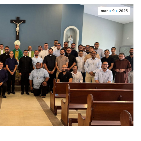
mar
9
2025