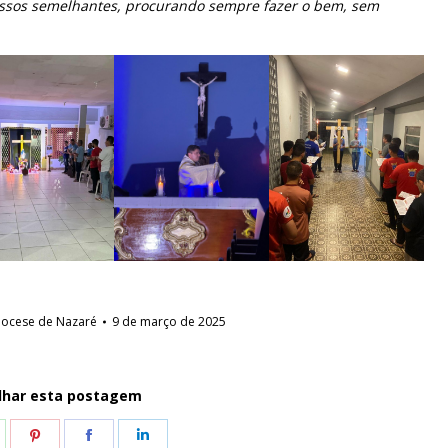
ossos semelhantes, procurando sempre fazer o bem, sem
iocese de Nazaré
9 de março de 2025
lhar esta postagem
hare
Share
Share
Share