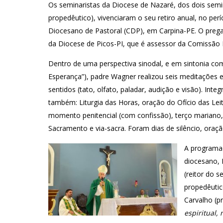
Os seminaristas da Diocese de Nazaré, dos dois semin
propedêutico), vivenciaram o seu retiro anual, no pe
Diocesano de Pastoral (CDP), em Carpina-PE. O prega
da Diocese de Picos-PI, que é assessor da Comissão
Dentro de uma perspectiva sinodal, e em sintonia com
Esperança”), padre Wagner realizou seis meditações esp
sentidos (tato, olfato, paladar, audição e visão). Int
também: Liturgia das Horas, oração do Ofício das Leit
momento penitencial (com confissão), terço mariano
Sacramento e via-sacra. Foram dias de silêncio, oraçã
A programaç
diocesano, 
(reitor do 
propedêutic
Carvalho (p
espiritual,