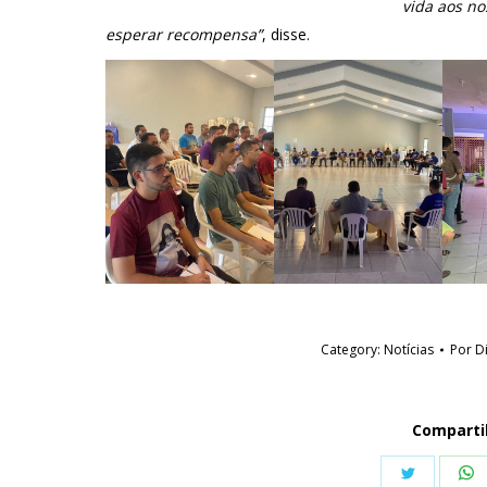
vida aos n
esperar recompensa”
, disse.
Category:
Notícias
Por
D
Comparti
Share
S