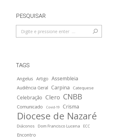
PESQUISAR
Search:
TAGS
Assembleia
Angelus
Artigo
Carpina
Audiência Geral
Catequese
CNBB
Clero
Celebração
Crisma
Comunicado
Covid-19
Diocese de Nazaré
Diáconos
Dom Francisco Lucena
ECC
Encontro