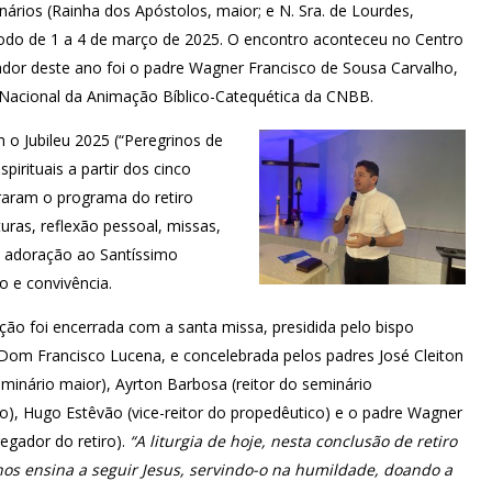
ários (Rainha dos Apóstolos, maior; e N. Sra. de Lourdes,
ríodo de 1 a 4 de março de 2025. O encontro aconteceu no Centro
dor deste ano foi o padre Wagner Francisco de Sousa Carvalho,
 Nacional da Animação Bíblico-Catequética da CNBB.
 o Jubileu 2025 (“Peregrinos de
irituais a partir dos cinco
egraram o programa do retiro
uras, reflexão pessoal, missas,
, adoração ao Santíssimo
o e convivência.
ão foi encerrada com a santa missa, presidida pelo bispo
Dom Francisco Lucena, e concelebrada pelos padres José Cleiton
seminário maior), Ayrton Barbosa (reitor do seminário
o), Hugo Estêvão (vice-reitor do propedêutico) e o padre Wagner
regador do retiro).
“A liturgia de hoje, nesta conclusão de retiro
 nos ensina a seguir Jesus, servindo-o na humildade, doando a