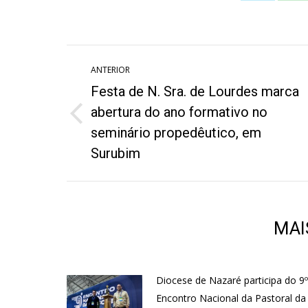
on
o
Twitter
W
Navegação
ANTERIOR
de
Festa de N. Sra. de Lourdes marca
post:
abertura do ano formativo no
Post
seminário propedêutico, em
anterior:
Surubim
MAI
Diocese de Nazaré participa do 9º
Encontro Nacional da Pastoral da