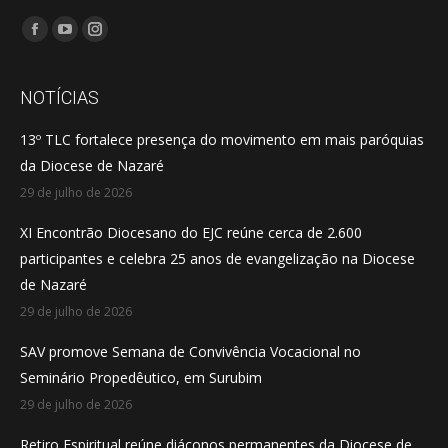
Encontre-nos em:
Facebook
YouTube
Instagram
page
page
page
opens
opens
opens
NOTÍCIAS
in
in
in
13º TLC fortalece presença do movimento em mais paróquias
new
new
new
da Diocese de Nazaré
window
window
window
29 de julho de 2026
XI Encontrão Diocesano do EJC reúne cerca de 2.600
participantes e celebra 25 anos de evangelização na Diocese
de Nazaré
29 de julho de 2026
SAV promove Semana de Convivência Vocacional no
Seminário Propedêutico, em Surubim
29 de julho de 2026
Retiro Espiritual reúne diáconos permanentes da Diocese de