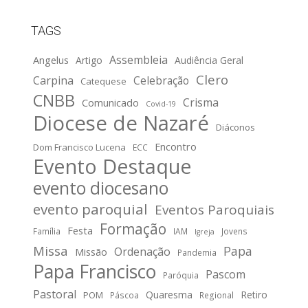
TAGS
Assembleia
Angelus
Artigo
Audiência Geral
Clero
Carpina
Celebração
Catequese
CNBB
Crisma
Comunicado
Covid-19
Diocese de Nazaré
Diáconos
Encontro
Dom Francisco Lucena
ECC
Evento Destaque
evento diocesano
evento paroquial
Eventos Paroquiais
Formação
Festa
Família
IAM
Jovens
Igreja
Missa
Papa
Ordenação
Missão
Pandemia
Papa Francisco
Pascom
Paróquia
Pastoral
Quaresma
Retiro
POM
Páscoa
Regional