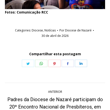
Fotos: Comunicação RCC
Categories:
Diocese
,
Notícias
Por
Diocese de Nazaré
30 de abril de 2026
Compartilhar esta postagem
Share
Share
Share
Share
Share
on
on
on
on
on
Twitter
WhatsApp
Pinterest
Facebook
LinkedIn
Navegação
ANTERIOR
de
Padres da Diocese de Nazaré participam do
post:
20º Encontro Nacional de Presbíteros, em
Post