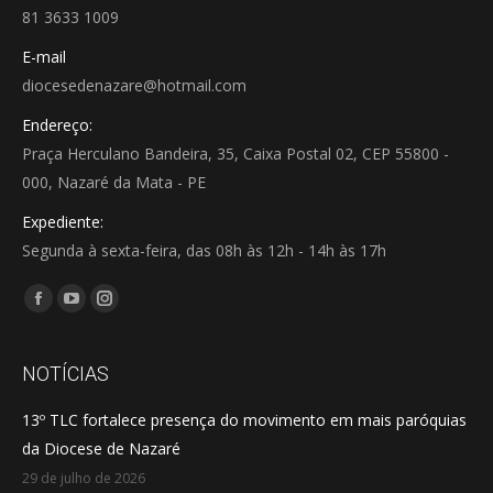
81 3633 1009
E-mail
diocesedenazare@hotmail.com
Endereço:
Praça Herculano Bandeira, 35, Caixa Postal 02, CEP 55800 -
000, Nazaré da Mata - PE
Expediente:
Segunda à sexta-feira, das 08h às 12h - 14h às 17h
Encontre-nos em:
Facebook
YouTube
Instagram
page
page
page
opens
opens
opens
NOTÍCIAS
in
in
in
13º TLC fortalece presença do movimento em mais paróquias
new
new
new
da Diocese de Nazaré
window
window
window
29 de julho de 2026