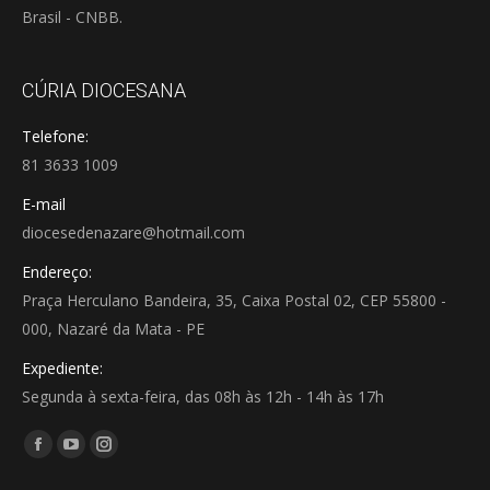
Brasil - CNBB.
CÚRIA DIOCESANA
Telefone:
81 3633 1009
E-mail
diocesedenazare@hotmail.com
Endereço:
Praça Herculano Bandeira, 35, Caixa Postal 02, CEP 55800 -
000, Nazaré da Mata - PE
Expediente:
Segunda à sexta-feira, das 08h às 12h - 14h às 17h
Encontre-nos em:
Facebook
YouTube
Instagram
page
page
page