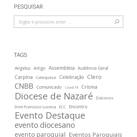
PESQUISAR
Search:
TAGS
Assembleia
Angelus
Artigo
Audiência Geral
Clero
Carpina
Celebração
Catequese
CNBB
Crisma
Comunicado
Covid-19
Diocese de Nazaré
Diáconos
Encontro
Dom Francisco Lucena
ECC
Evento Destaque
evento diocesano
evento paroquial
Eventos Paroquiais