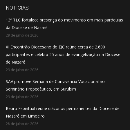
opens
opens
opens
NOTÍCIAS
in
in
in
13º TLC fortalece presença do movimento em mais paróquias
new
new
new
da Diocese de Nazaré
window
window
window
29 de julho de 2026
XI Encontrão Diocesano do EJC reúne cerca de 2.600
participantes e celebra 25 anos de evangelização na Diocese
de Nazaré
29 de julho de 2026
SAV promove Semana de Convivência Vocacional no
Seminário Propedêutico, em Surubim
29 de julho de 2026
Retiro Espiritual reúne diáconos permanentes da Diocese de
Nazaré em Limoeiro
28 de julho de 2026