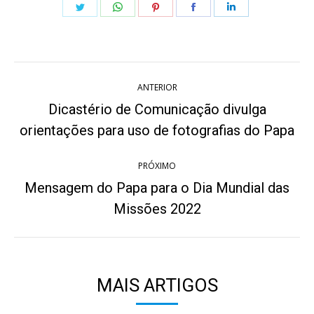
Share
Share
Share
Share
Share
on
on
on
on
on
Twitter
WhatsApp
Pinterest
Facebook
LinkedIn
Navegação
ANTERIOR
de
Dicastério de Comunicação divulga
Post
post:
orientações para uso de fotografias do Papa
anterior:
PRÓXIMO
Mensagem do Papa para o Dia Mundial das
Próximo
Missões 2022
post:
MAIS ARTIGOS