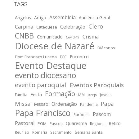
TAGS
Assembleia
Angelus
Artigo
Audiência Geral
Clero
Carpina
Celebração
Catequese
CNBB
Crisma
Comunicado
Covid-19
Diocese de Nazaré
Diáconos
Encontro
Dom Francisco Lucena
ECC
Evento Destaque
evento diocesano
evento paroquial
Eventos Paroquiais
Formação
Festa
Família
IAM
Jovens
Igreja
Missa
Papa
Ordenação
Missão
Pandemia
Papa Francisco
Pascom
Paróquia
Pastoral
Quaresma
Retiro
POM
Páscoa
Regional
Semana Santa
Reunião
Romaria
Sacramento