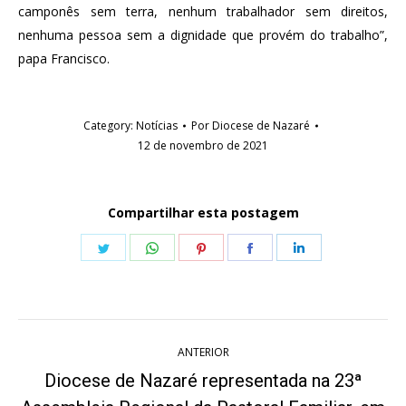
camponês sem terra, nenhum trabalhador sem direitos,
nenhuma pessoa sem a dignidade que provém do trabalho”,
papa Francisco.
Category:
Notícias
Por
Diocese de Nazaré
12 de novembro de 2021
Compartilhar esta postagem
Share
Share
Share
Share
Share
on
on
on
on
on
Twitter
WhatsApp
Pinterest
Facebook
LinkedIn
Navegação
ANTERIOR
de
Diocese de Nazaré representada na 23ª
Post