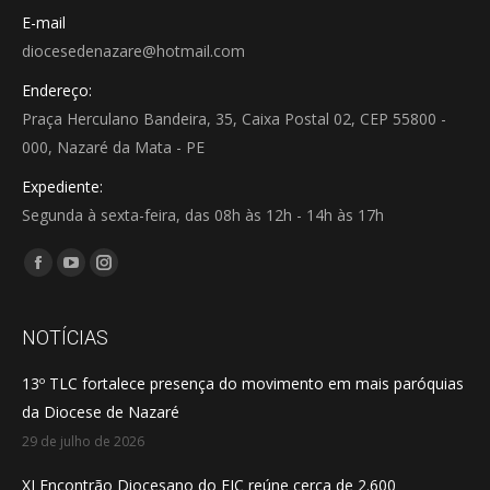
E-mail
diocesedenazare@hotmail.com
Endereço:
Praça Herculano Bandeira, 35, Caixa Postal 02, CEP 55800 -
000, Nazaré da Mata - PE
Expediente:
Segunda à sexta-feira, das 08h às 12h - 14h às 17h
Encontre-nos em:
Facebook
YouTube
Instagram
page
page
page
opens
opens
opens
NOTÍCIAS
in
in
in
13º TLC fortalece presença do movimento em mais paróquias
new
new
new
da Diocese de Nazaré
window
window
window
29 de julho de 2026
XI Encontrão Diocesano do EJC reúne cerca de 2.600