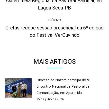
post:
Assembleia Regional da Pastoral Familiar, em
anterior:
Lagoa Seca-PB
PRÓXIMO
Crefas recebe sessão presencial da 6ª edição
Próximo
do Festival VerOuvindo
post:
MAIS ARTIGOS
Diocese de Nazaré participa do 9º
Encontro Nacional da Pastoral da
Comunicação, em Aparecida
25 de julho de 2026