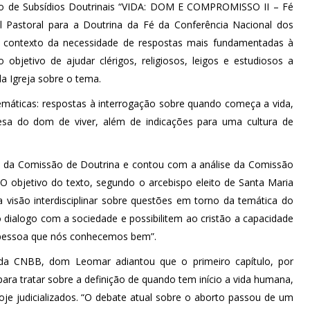
o de Subsídios Doutrinais “VIDA: DOM E COMPROMISSO II – Fé
al Pastoral para a Doutrina da Fé da Conferência Nacional dos
no contexto da necessidade de respostas mais fundamentadas à
objetivo de ajudar clérigos, religiosos, leigos e estudiosos a
a Igreja sobre o tema.
 temáticas: respostas à interrogação sobre quando começa a vida,
efesa do dom de viver, além de indicações para uma cultura de
os da Comissão de Doutrina e contou com a análise da Comissão
 O objetivo do texto, segundo o arcebispo eleito de Santa Maria
 visão interdisciplinar sobre questões em torno da temática do
dialogo com a sociedade e possibilitem ao cristão a capacidade
a pessoa que nós conhecemos bem”.
da CNBB, dom Leomar adiantou que o primeiro capítulo, por
 para tratar sobre a definição de quando tem início a vida humana,
je judicializados. “O debate atual sobre o aborto passou de um