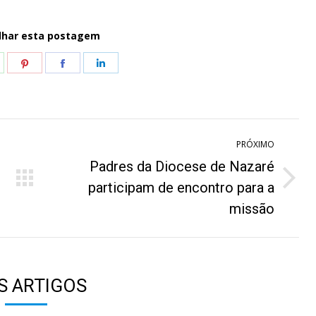
lhar esta postagem
hare
Share
Share
Share
n
on
on
on
hatsApp
Pinterest
Facebook
LinkedIn
PRÓXIMO
Padres da Diocese de Nazaré
Próximo
participam de encontro para a
post:
missão
S ARTIGOS