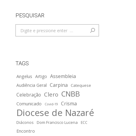
PESQUISAR
Search:
TAGS
Assembleia
Angelus
Artigo
Carpina
Audiência Geral
Catequese
CNBB
Clero
Celebração
Crisma
Comunicado
Covid-19
Diocese de Nazaré
Diáconos
Dom Francisco Lucena
ECC
Encontro