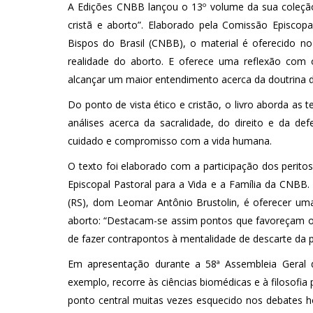
A Edições CNBB lançou o 13º volume da sua coleçã
cristã e aborto”. Elaborado pela Comissão Episcop
Bispos do Brasil (CNBB), o material é oferecido 
realidade do aborto. E oferece uma reflexão com o 
alcançar um maior entendimento acerca da doutrina d
Do ponto de vista ético e cristão, o livro aborda as
análises acerca da sacralidade, do direito e da d
cuidado e compromisso com a vida humana.
O texto foi elaborado com a participação dos perit
Episcopal Pastoral para a Vida e a Família da CNBB.
(RS), dom Leomar Antônio Brustolin, é oferecer uma
aborto: “Destacam-se assim pontos que favoreçam o 
de fazer contrapontos à mentalidade de descarte d
Em apresentação durante a 58ª Assembleia Geral 
exemplo, recorre às ciências biomédicas e à filosofia
ponto central muitas vezes esquecido nos debates ho