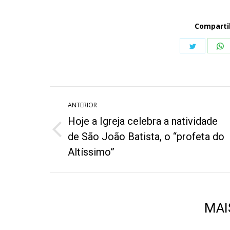
Comparti
Share
S
on
o
Twitter
W
Navegação
ANTERIOR
de
Hoje a Igreja celebra a natividade
post:
Post
de São João Batista, o “profeta do
anterior:
Altíssimo”
MAI