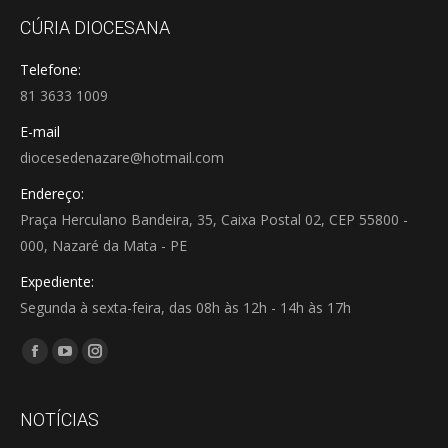
CÚRIA DIOCESANA
Telefone:
81 3633 1009
E-mail
diocesedenazare@hotmail.com
Endereço:
Praça Herculano Bandeira, 35, Caixa Postal 02, CEP 55800 -
000, Nazaré da Mata - PE
Expediente:
Segunda à sexta-feira, das 08h às 12h - 14h às 17h
Encontre-nos em:
Facebook
YouTube
Instagram
page
page
page
opens
opens
opens
NOTÍCIAS
in
in
in