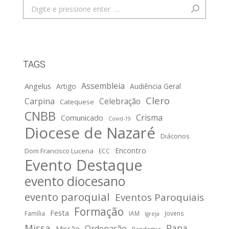
Search:
TAGS
Assembleia
Angelus
Artigo
Audiência Geral
Clero
Carpina
Celebração
Catequese
CNBB
Crisma
Comunicado
Covid-19
Diocese de Nazaré
Diáconos
Encontro
Dom Francisco Lucena
ECC
Evento Destaque
evento diocesano
evento paroquial
Eventos Paroquiais
Formação
Festa
Família
IAM
Jovens
Igreja
Missa
Papa
Ordenação
Missão