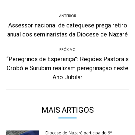
Navegação
ANTERIOR
de
Assessor nacional de catequese prega retiro
Post
post:
anual dos seminaristas da Diocese de Nazaré
anterior:
PRÓXIMO
“Peregrinos de Esperança”: Regiões Pastorais
Orobó e Surubim realizam peregrinação neste
Próximo
post:
Ano Jubilar
MAIS ARTIGOS
Diocese de Nazaré participa do 9º