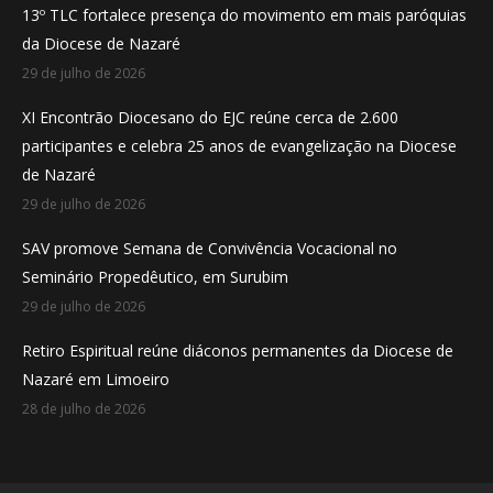
13º TLC fortalece presença do movimento em mais paróquias
new
new
new
da Diocese de Nazaré
window
window
window
29 de julho de 2026
XI Encontrão Diocesano do EJC reúne cerca de 2.600
participantes e celebra 25 anos de evangelização na Diocese
de Nazaré
29 de julho de 2026
SAV promove Semana de Convivência Vocacional no
Seminário Propedêutico, em Surubim
29 de julho de 2026
Retiro Espiritual reúne diáconos permanentes da Diocese de
Nazaré em Limoeiro
28 de julho de 2026