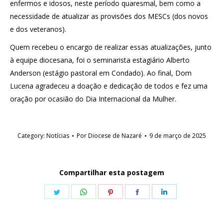
enfermos e idosos, neste período quaresmal, bem como a
necessidade de atualizar as provisões dos MESCs (dos novos
e dos veteranos).
Quem recebeu o encargo de realizar essas atualizações, junto
à equipe diocesana, foi o seminarista estagiário Alberto
Anderson (estágio pastoral em Condado). Ao final, Dom
Lucena agradeceu a doação e dedicação de todos e fez uma
oração por ocasião do Dia Internacional da Mulher.
Category:
Notícias
Por
Diocese de Nazaré
9 de março de 2025
Compartilhar esta postagem
Share
Share
Share
Share
Share
on
on
on
on
on
Twitter
WhatsApp
Pinterest
Facebook
LinkedIn