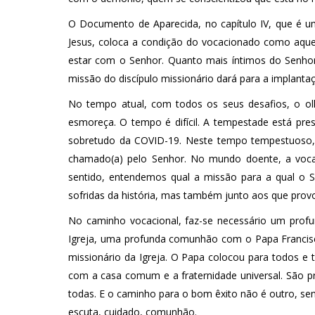
O Documento de Aparecida, no capítulo IV, que é u
Jesus, coloca a condição do vocacionado como aquel
estar com o Senhor. Quanto mais íntimos do Senhor,
missão do discípulo missionário dará para a implanta
No tempo atual, com todos os seus desafios, o ol
esmoreça. O tempo é difícil. A tempestade está pre
sobretudo da COVID-19. Neste tempo tempestuoso, 
chamado(a) pelo Senhor. No mundo doente, a vocaç
sentido, entendemos qual a missão para a qual o S
sofridas da história, mas também junto aos que pro
No caminho vocacional, faz-se necessário um prof
Igreja, uma profunda comunhão com o Papa Francis
missionário da Igreja. O Papa colocou para todos e
com a casa comum e a fraternidade universal. São p
todas. E o caminho para o bom êxito não é outro, sen
escuta, cuidado, comunhão.