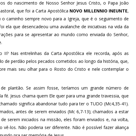
 anos do nascimento de Nosso Senhor Jesus Cristo, o Papa João
storal, que foi a Carta Apostólica
NOVO MILLENNIO INEUNTE
,
ou o caminho sempre novo para a Igreja, que é o seguimento de
e foi ela que desencadeou uma avalanche de iniciativas na vida da
urações para se apresentar ao mundo como enviada do Senhor,
.
 II? Nas entrelinhas da Carta Apostólica ele recorda, após as
do de perdão pelos pecados cometidos ao longo da história, que,
pre mais seu olhar para o Rosto do Cristo e nele contemplar o
o de plantão. Se assim fosse, teríamos um grande número de
s da fé. Jesus chama quem Ele quer para uma grande travessia, que
chamado significa abandonar tudo para ter o TUDO (Mc4,35-41).
amados, antes de serem enviados (Mc 6,7-13); chamados a estar
de serem iniciados na missão, eles foram enviados e, na volta,
vê-los. Não poderia ser diferente. Não é possível fazer aliança
mundo pra ser memória de Jesus.