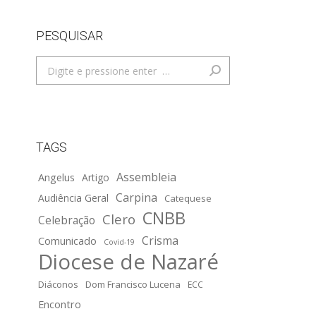
PESQUISAR
Search:
TAGS
Assembleia
Angelus
Artigo
Carpina
Audiência Geral
Catequese
CNBB
Clero
Celebração
Crisma
Comunicado
Covid-19
Diocese de Nazaré
Diáconos
Dom Francisco Lucena
ECC
Encontro