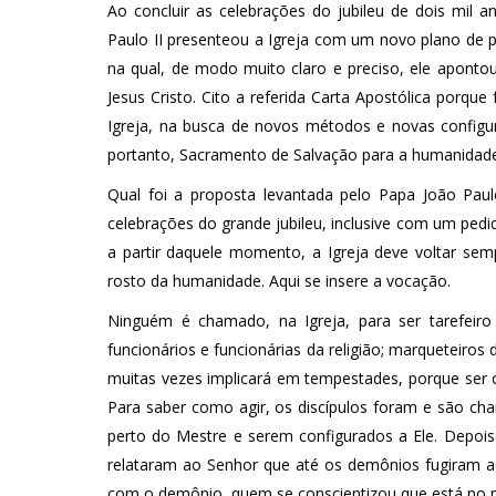
Ao concluir as celebrações do jubileu de dois mil
Paulo II presenteou a Igreja com um novo plano de pa
na qual, de modo muito claro e preciso, ele apont
Jesus Cristo. Cito a referida Carta Apostólica porqu
Igreja, na busca de novos métodos e novas config
portanto, Sacramento de Salvação para a humanidade
Qual foi a proposta levantada pelo Papa João Paulo
celebrações do grande jubileu, inclusive com um pedi
a partir daquele momento, a Igreja deve voltar sem
rosto da humanidade. Aqui se insere a vocação.
Ninguém é chamado, na Igreja, para ser tarefeir
funcionários e funcionárias da religião; marqueteiro
muitas vezes implicará em tempestades, porque ser 
Para saber como agir, os discípulos foram e são ch
perto do Mestre e serem configurados a Ele. Depois 
relataram ao Senhor que até os demônios fugiram ao 
com o demônio, quem se conscientizou que está no 