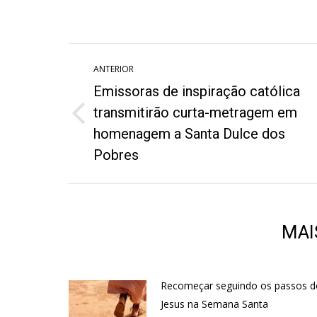
on
o
Twitter
W
Navegação
ANTERIOR
de
Emissoras de inspiração católica
post:
transmitirão curta-metragem em
Post
homenagem a Santa Dulce dos
anterior:
Pobres
MAI
Recomeçar seguindo os passos d
Jesus na Semana Santa