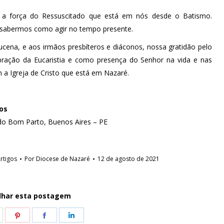
a força do Ressuscitado que está em nós desde o Batismo.
e sabermos como agir no tempo presente.
cena, e aos irmãos presbíteros e diáconos, nossa gratidão pelo
bração da Eucaristia e como presença do Senhor na vida e nas
a Igreja de Cristo que está em Nazaré.
mos
do Bom Parto, Buenos Aires – PE
rtigos
Por
Diocese de Nazaré
12 de agosto de 2021
lhar esta postagem
hare
Share
Share
Share