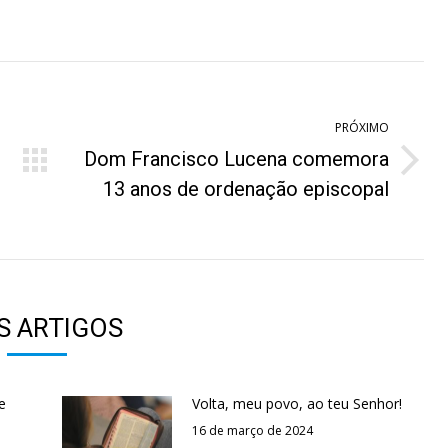
n
on
on
on
hatsApp
Pinterest
Facebook
LinkedIn
PRÓXIMO
Dom Francisco Lucena comemora
Próximo
13 anos de ordenação episcopal
post:
S ARTIGOS
e
Volta, meu povo, ao teu Senhor!
16 de março de 2024