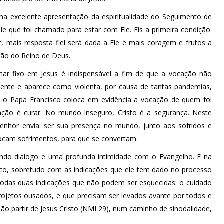
ma excelente apresentação da espiritualidade do Seguimento de
e que foi chamado para estar com Ele. Eis a primeira condição:
 mais resposta fiel será dada a Ele e mais coragem e frutos a
ção do Reino de Deus.
har fixo em Jesus é indispensável a fim de que a vocação não
sente e aparece como violenta, por causa de tantas pandemias,
o Papa Francisco coloca em evidência a vocação de quem foi
ão é curar. No mundo inseguro, Cristo é a segurança. Neste
enhor envia: ser sua presença no mundo, junto aos sofridos e
vocam sofrimentos, para que se convertam.
undo dialogo e uma profunda intimidade com o Evangelho. E na
co, sobretudo com as indicações que ele tem dado no processo
 todas duas indicações que não podem ser esquecidas: o cuidado
rojetos ousados, e que precisam ser levados avante por todos e
ão partir de Jesus Cristo (NMI 29), num caminho de sinodalidade,