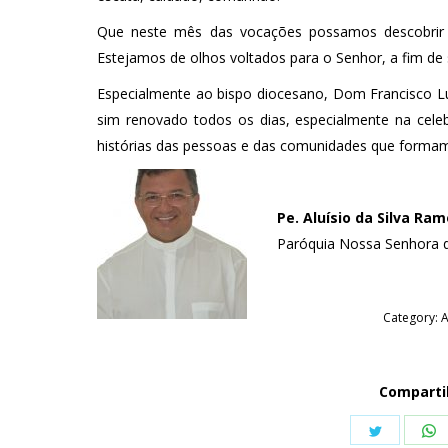
Que neste mês das vocações possamos descobrir 
Estejamos de olhos voltados para o Senhor, a fim d
Especialmente ao bispo diocesano, Dom Francisco Lu
sim renovado todos os dias, especialmente na cele
histórias das pessoas e das comunidades que formam 
Pe. Aluísio da Silva Ra
Paróquia Nossa Senhora 
Category:
A
Comparti
Share
S