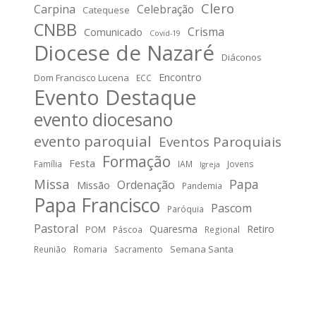
Clero
Carpina
Celebração
Catequese
CNBB
Crisma
Comunicado
Covid-19
Diocese de Nazaré
Diáconos
Encontro
Dom Francisco Lucena
ECC
Evento Destaque
evento diocesano
evento paroquial
Eventos Paroquiais
Formação
Festa
Família
IAM
Jovens
Igreja
Missa
Papa
Ordenação
Missão
Pandemia
Papa Francisco
Pascom
Paróquia
Pastoral
Quaresma
Retiro
POM
Páscoa
Regional
Semana Santa
Reunião
Romaria
Sacramento