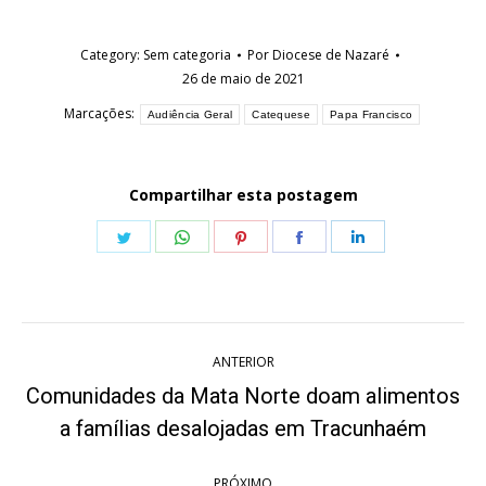
Category:
Sem categoria
Por
Diocese de Nazaré
26 de maio de 2021
Marcações:
Audiência Geral
Catequese
Papa Francisco
Compartilhar esta postagem
Share
Share
Share
Share
Share
on
on
on
on
on
Twitter
WhatsApp
Pinterest
Facebook
LinkedIn
Navegação
ANTERIOR
de
Comunidades da Mata Norte doam alimentos
Post
post:
a famílias desalojadas em Tracunhaém
anterior:
PRÓXIMO