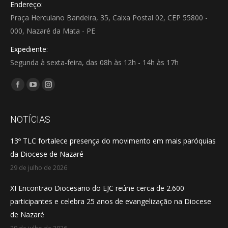
Endereço:
Praça Herculano Bandeira, 35, Caixa Postal 02, CEP 55800 -
000, Nazaré da Mata - PE
Expediente:
Segunda à sexta-feira, das 08h às 12h - 14h às 17h
Encontre-nos em:
Facebook
YouTube
Instagram
page
page
page
opens
opens
opens
NOTÍCIAS
in
in
in
13º TLC fortalece presença do movimento em mais paróquias
new
new
new
da Diocese de Nazaré
window
window
window
29 de julho de 2026
XI Encontrão Diocesano do EJC reúne cerca de 2.600
participantes e celebra 25 anos de evangelização na Diocese
de Nazaré