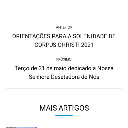
on
on
on
on
on
Twitter
WhatsApp
Pinterest
Facebook
LinkedIn
Navegação
ANTERIOR
de
ORIENTAÇÕES PARA A SOLENIDADE DE
Post
post:
CORPUS CHRISTI 2021
anterior:
PRÓXIMO
Terço de 31 de maio dedicado a Nossa
Próximo
Senhora Desatadora de Nós
post:
MAIS ARTIGOS