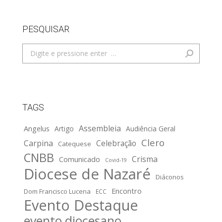
PESQUISAR
Search:
TAGS
Assembleia
Angelus
Artigo
Audiência Geral
Clero
Carpina
Celebração
Catequese
CNBB
Crisma
Comunicado
Covid-19
Diocese de Nazaré
Diáconos
Encontro
Dom Francisco Lucena
ECC
Evento Destaque
evento diocesano