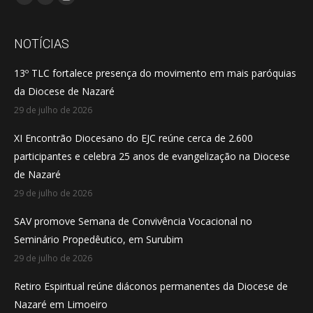
Facebook
YouTube
Instagram
page
page
page
opens
opens
opens
NOTÍCIAS
in
in
in
13º TLC fortalece presença do movimento em mais paróquias
new
new
new
da Diocese de Nazaré
window
window
window
29 de julho de 2026
XI Encontrão Diocesano do EJC reúne cerca de 2.600
participantes e celebra 25 anos de evangelização na Diocese
de Nazaré
29 de julho de 2026
SAV promove Semana de Convivência Vocacional no
Seminário Propedêutico, em Surubim
29 de julho de 2026
Retiro Espiritual reúne diáconos permanentes da Diocese de
Nazaré em Limoeiro