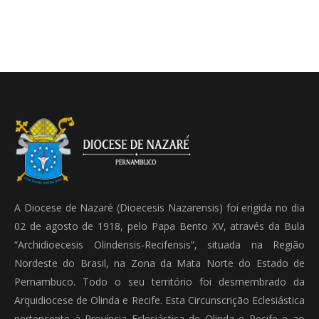
A Diocese de Nazaré (Dioecesis Nazarensis) foi erigida no dia
02 de agosto de 1918, pelo Papa Bento XV, através da Bula
“Archidioecesis Olindensis-Recifensis”, situada na Região
Nordeste do Brasil, na Zona da Mata Norte do Estado de
Pernambuco. Todo o seu território foi desmembrado da
Arquidiocese de Olinda e Recife. Esta Circunscrição Eclesiástica
pertencente à Província Eclesiástica de Olinda e Recife e ao