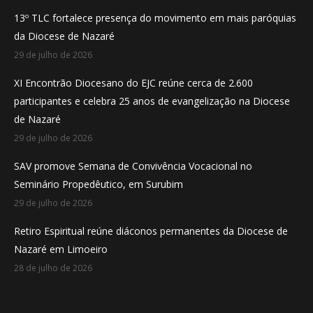
in
in
in
13º TLC fortalece presença do movimento em mais paróquias
new
new
new
da Diocese de Nazaré
window
window
window
29 de julho de 2026
XI Encontrão Diocesano do EJC reúne cerca de 2.600
participantes e celebra 25 anos de evangelização na Diocese
de Nazaré
29 de julho de 2026
SAV promove Semana de Convivência Vocacional no
Seminário Propedêutico, em Surubim
29 de julho de 2026
Retiro Espiritual reúne diáconos permanentes da Diocese de
Nazaré em Limoeiro
28 de julho de 2026