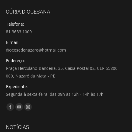
CÚRIA DIOCESANA
Telefone:
81 3633 1009
E-mail
diocesedenazare@hotmail.com
Endereço:
Praça Herculano Bandeira, 35, Caixa Postal 02, CEP 55800 -
000, Nazaré da Mata - PE
Expediente:
Segunda à sexta-feira, das 08h às 12h - 14h às 17h
Encontre-nos em:
Facebook
YouTube
Instagram
page
page
page
opens
opens
opens
NOTÍCIAS