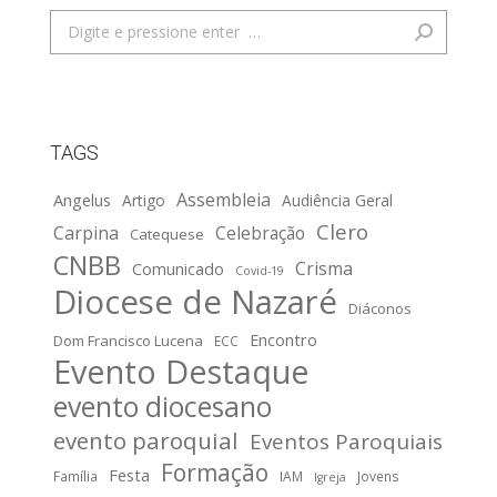
Search:
TAGS
Assembleia
Angelus
Artigo
Audiência Geral
Clero
Carpina
Celebração
Catequese
CNBB
Crisma
Comunicado
Covid-19
Diocese de Nazaré
Diáconos
Encontro
Dom Francisco Lucena
ECC
Evento Destaque
evento diocesano
evento paroquial
Eventos Paroquiais
Formação
Festa
Família
IAM
Jovens
Igreja