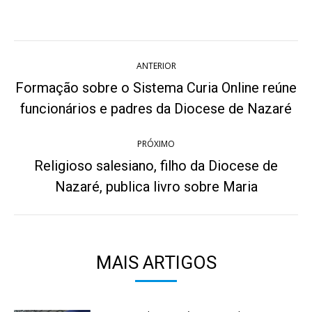
on
on
on
on
on
Twitter
WhatsApp
Pinterest
Facebook
LinkedIn
Navegação
ANTERIOR
de
Formação sobre o Sistema Curia Online reúne
Post
post:
funcionários e padres da Diocese de Nazaré
anterior:
PRÓXIMO
Religioso salesiano, filho da Diocese de
Próximo
Nazaré, publica livro sobre Maria
post:
MAIS ARTIGOS