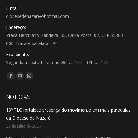
E-mail
diocesedenazare@hotmail.com
Endereço:
Praça Herculano Bandeira, 35, Caixa Postal 02, CEP 55800 -
000, Nazaré da Mata - PE
Expediente:
Segunda à sexta-feira, das 08h às 12h - 14h às 17h
Encontre-nos em:
Facebook
YouTube
Instagram
page
page
page
opens
opens
opens
NOTÍCIAS
in
in
in
13º TLC fortalece presença do movimento em mais paróquias
new
new
new
da Diocese de Nazaré
window
window
window
29 de julho de 2026