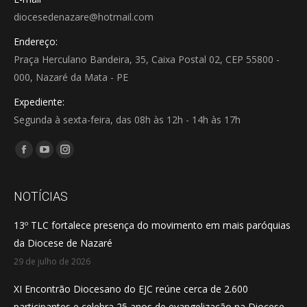
diocesedenazare@hotmail.com
Endereço:
Praça Herculano Bandeira, 35, Caixa Postal 02, CEP 55800 -
000, Nazaré da Mata - PE
Expediente:
Segunda à sexta-feira, das 08h às 12h - 14h às 17h
Encontre-nos em:
Facebook
YouTube
Instagram
page
page
page
opens
opens
opens
NOTÍCIAS
in
in
in
13º TLC fortalece presença do movimento em mais paróquias
new
new
new
da Diocese de Nazaré
window
window
window
29 de julho de 2026
XI Encontrão Diocesano do EJC reúne cerca de 2.600
participantes e celebra 25 anos de evangelização na Diocese