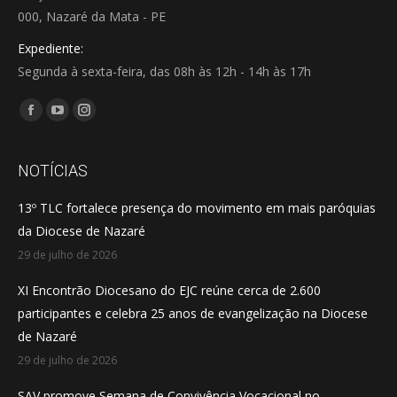
000, Nazaré da Mata - PE
Expediente:
Segunda à sexta-feira, das 08h às 12h - 14h às 17h
Encontre-nos em:
Facebook
YouTube
Instagram
page
page
page
opens
opens
opens
NOTÍCIAS
in
in
in
13º TLC fortalece presença do movimento em mais paróquias
new
new
new
da Diocese de Nazaré
window
window
window
29 de julho de 2026
XI Encontrão Diocesano do EJC reúne cerca de 2.600
participantes e celebra 25 anos de evangelização na Diocese
de Nazaré
29 de julho de 2026
SAV promove Semana de Convivência Vocacional no