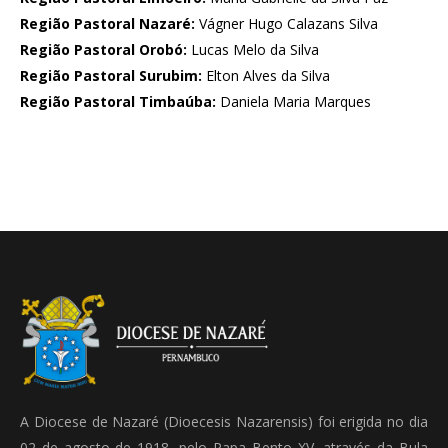
Região Pastoral Nazaré:
Vágner Hugo Calazans Silva
Região Pastoral Orobó:
Lucas Melo da Silva
Região Pastoral Surubim:
Elton Alves da Silva
Região Pastoral Timbaúba:
Daniela Maria Marques
A Diocese de Nazaré (Dioecesis Nazarensis) foi erigida no dia
02 de agosto de 1918, pelo Papa Bento XV, através da Bula