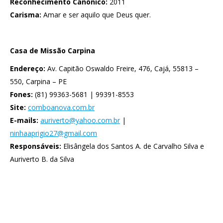
Reconhecimento Canônico:
2011
Carisma:
Amar e ser aquilo que Deus quer.
Casa de Missão Carpina
Endereço:
Av. Capitão Oswaldo Freire, 476, Cajá, 55813 –
550, Carpina – PE
Fones:
(81) 99363-5681 | 99391-8553
Site:
comboanova.com.br
E-mails:
auriverto@yahoo.com.br
|
ninhaaprigio27@gmail.com
Responsáveis:
Elisângela dos Santos A. de Carvalho Silva e
Auriverto B. da Silva