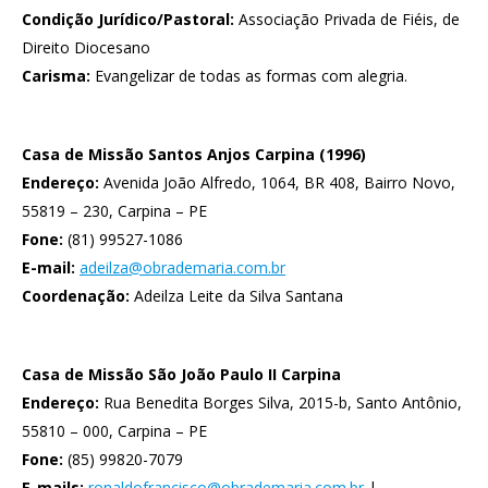
Condição Jurídico/Pastoral:
Associação Privada de Fiéis, de
Direito Diocesano
Carisma:
Evangelizar de todas as formas com alegria.
Casa de Missão Santos Anjos Carpina (1996)
Endereço:
Avenida João Alfredo, 1064, BR 408, Bairro Novo,
55819 – 230, Carpina – PE
Fone:
(81) 99527-1086
E-mail:
adeilza@obrademaria.com.br
Coordenação:
Adeilza Leite da Silva Santana
Casa de Missão São João Paulo II Carpina
Endereço:
Rua Benedita Borges Silva, 2015-b, Santo Antônio,
55810 – 000, Carpina – PE
Fone:
(85) 99820-7079
E-mails:
ronaldofrancisco@obrademaria.com.br
|