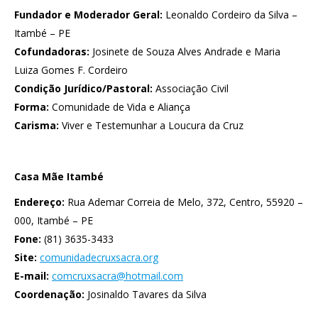
Fundador e Moderador Geral:
Leonaldo Cordeiro da Silva –
Itambé – PE
Cofundadoras:
Josinete de Souza Alves Andrade e Maria
Luiza Gomes F. Cordeiro
Condição Jurídico/Pastoral:
Associação Civil
Forma:
Comunidade de Vida e Aliança
Carisma:
Viver e Testemunhar a Loucura da Cruz
Casa Mãe Itambé
Endereço:
Rua Ademar Correia de Melo, 372, Centro, 55920 –
000, Itambé – PE
Fone:
(81) 3635-3433
Site:
comunidadecruxsacra.org
E-mail:
comcruxsacra@hotmail.com
Coordenação:
Josinaldo Tavares da Silva