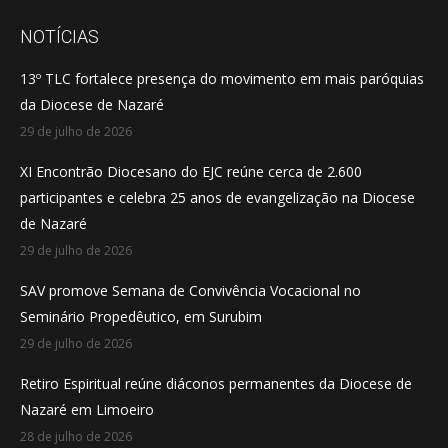
page
page
page
opens
opens
opens
NOTÍCIAS
in
in
in
13º TLC fortalece presença do movimento em mais paróquias
new
new
new
da Diocese de Nazaré
window
window
window
29 de julho de 2026
XI Encontrão Diocesano do EJC reúne cerca de 2.600
participantes e celebra 25 anos de evangelização na Diocese
de Nazaré
29 de julho de 2026
SAV promove Semana de Convivência Vocacional no
Seminário Propedêutico, em Surubim
29 de julho de 2026
Retiro Espiritual reúne diáconos permanentes da Diocese de
Nazaré em Limoeiro
28 de julho de 2026