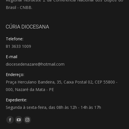
Brasil - CNBB.
CÚRIA DIOCESANA
Telefone:
81 3633 1009
E-mail
diocesedenazare@hotmail.com
Endereço:
Praça Herculano Bandeira, 35, Caixa Postal 02, CEP 55800 -
000, Nazaré da Mata - PE
Expediente:
Segunda à sexta-feira, das 08h às 12h - 14h às 17h
Encontre-nos em:
Facebook
YouTube
Instagram