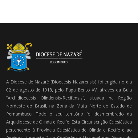
A Diocese de Nazaré (Dioecesis Nazarensis) foi erigida no dia
02 de agosto de 1918, pelo Papa Bento XV, através da Bula
“Archidioecesis Olindensis-Recifensis”, situada na Região
Nordeste do Brasil, na Zona da Mata Norte do Estado de
Pernambuco. Todo o seu território foi desmembrado da
Arquidiocese de Olinda e Recife. Esta Circunscrição Eclesiástica
pertencente à Província Eclesiástica de Olinda e Recife e ao
Regional Nordeste 2 da Conferência Nacional dos Bispos do