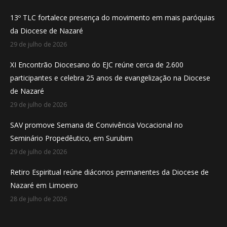
in
in
in
13º TLC fortalece presença do movimento em mais paróquias
new
new
new
da Diocese de Nazaré
window
window
window
29 de julho de 2026
XI Encontrão Diocesano do EJC reúne cerca de 2.600
participantes e celebra 25 anos de evangelização na Diocese
de Nazaré
29 de julho de 2026
SAV promove Semana de Convivência Vocacional no
Seminário Propedêutico, em Surubim
29 de julho de 2026
Retiro Espiritual reúne diáconos permanentes da Diocese de
Nazaré em Limoeiro
28 de julho de 2026