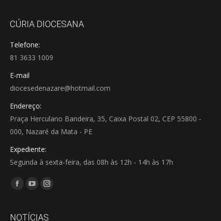
CÚRIA DIOCESANA
Telefone:
81 3633 1009
E-mail
diocesedenazare@hotmail.com
Endereço:
Praça Herculano Bandeira, 35, Caixa Postal 02, CEP 55800 -
000, Nazaré da Mata - PE
Expediente:
Segunda à sexta-feira, das 08h às 12h - 14h às 17h
Encontre-nos em:
Facebook
YouTube
Instagram
page
page
page
opens
opens
opens
NOTÍCIAS