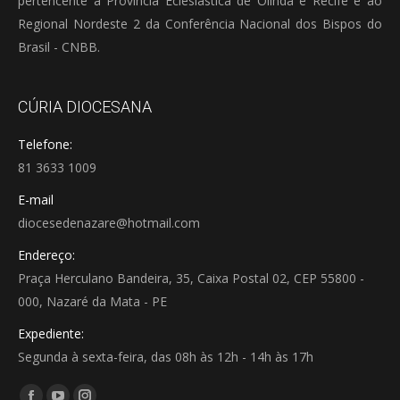
pertencente à Província Eclesiástica de Olinda e Recife e ao
Regional Nordeste 2 da Conferência Nacional dos Bispos do
Brasil - CNBB.
CÚRIA DIOCESANA
Telefone:
81 3633 1009
E-mail
diocesedenazare@hotmail.com
Endereço:
Praça Herculano Bandeira, 35, Caixa Postal 02, CEP 55800 -
000, Nazaré da Mata - PE
Expediente:
Segunda à sexta-feira, das 08h às 12h - 14h às 17h
Encontre-nos em: