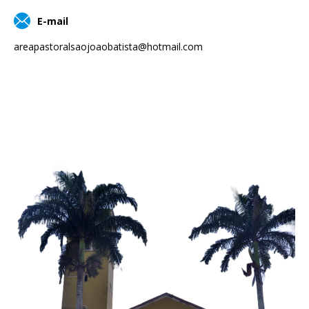
E-mail
areapastoralsaojoaobatista@hotmail.com