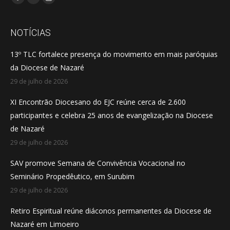
Facebook
YouTube
Instagram
page
page
page
opens
opens
opens
NOTÍCIAS
in
in
in
13º TLC fortalece presença do movimento em mais paróquias
new
new
new
da Diocese de Nazaré
window
window
window
29 de julho de 2026
XI Encontrão Diocesano do EJC reúne cerca de 2.600
participantes e celebra 25 anos de evangelização na Diocese
de Nazaré
29 de julho de 2026
SAV promove Semana de Convivência Vocacional no
Seminário Propedêutico, em Surubim
29 de julho de 2026
Retiro Espiritual reúne diáconos permanentes da Diocese de
Nazaré em Limoeiro