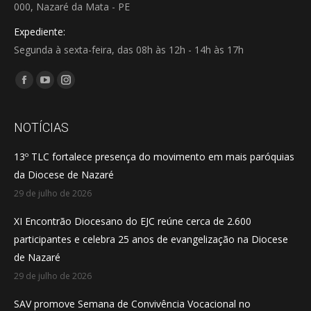
000, Nazaré da Mata - PE
Expediente:
Segunda à sexta-feira, das 08h às 12h - 14h às 17h
Encontre-nos em:
Facebook
YouTube
Instagram
page
page
page
opens
opens
opens
NOTÍCIAS
in
in
in
13º TLC fortalece presença do movimento em mais paróquias
new
new
new
da Diocese de Nazaré
window
window
window
29 de julho de 2026
XI Encontrão Diocesano do EJC reúne cerca de 2.600
participantes e celebra 25 anos de evangelização na Diocese
de Nazaré
29 de julho de 2026
SAV promove Semana de Convivência Vocacional no