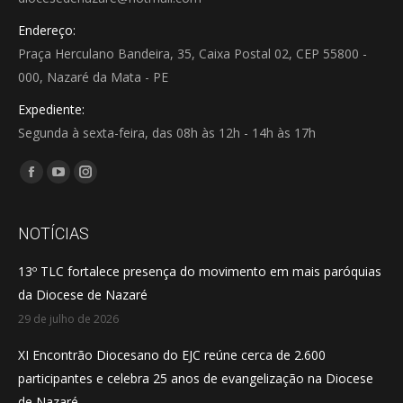
Endereço:
Praça Herculano Bandeira, 35, Caixa Postal 02, CEP 55800 -
000, Nazaré da Mata - PE
Expediente:
Segunda à sexta-feira, das 08h às 12h - 14h às 17h
Encontre-nos em:
Facebook
YouTube
Instagram
page
page
page
opens
opens
opens
NOTÍCIAS
in
in
in
13º TLC fortalece presença do movimento em mais paróquias
new
new
new
da Diocese de Nazaré
window
window
window
29 de julho de 2026
XI Encontrão Diocesano do EJC reúne cerca de 2.600
participantes e celebra 25 anos de evangelização na Diocese
de Nazaré