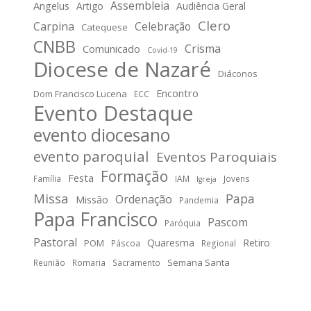
Assembleia
Angelus
Artigo
Audiência Geral
Clero
Carpina
Celebração
Catequese
CNBB
Crisma
Comunicado
Covid-19
Diocese de Nazaré
Diáconos
Encontro
Dom Francisco Lucena
ECC
Evento Destaque
evento diocesano
evento paroquial
Eventos Paroquiais
Formação
Festa
Família
IAM
Jovens
Igreja
Missa
Papa
Ordenação
Missão
Pandemia
Papa Francisco
Pascom
Paróquia
Pastoral
Quaresma
Retiro
POM
Páscoa
Regional
Semana Santa
Reunião
Romaria
Sacramento