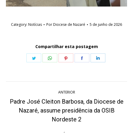
Category:
Notícias
Por
Diocese de Nazaré
5 de junho de 2026
Compartilhar esta postagem
Share
Share
Share
Share
Share
on
on
on
on
on
Twitter
WhatsApp
Pinterest
Facebook
LinkedIn
Navegação
ANTERIOR
de
Padre José Cleiton Barbosa, da Diocese de
post:
Nazaré, assume presidência da OSIB
Post
anterior:
Nordeste 2