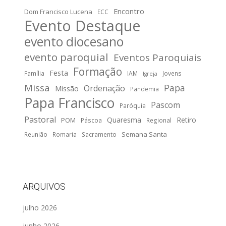
Encontro
Dom Francisco Lucena
ECC
Evento Destaque
evento diocesano
evento paroquial
Eventos Paroquiais
Formação
Festa
Família
IAM
Jovens
Igreja
Missa
Papa
Ordenação
Missão
Pandemia
Papa Francisco
Pascom
Paróquia
Pastoral
Quaresma
Retiro
POM
Páscoa
Regional
Semana Santa
Reunião
Romaria
Sacramento
ARQUIVOS
julho 2026
junho 2026