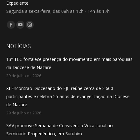
Expediente:
Segunda à sexta-feira, das 08h às 12h - 14h às 17h
Encontre-nos em:
Facebook
YouTube
Instagram
page
page
page
opens
opens
opens
NOTÍCIAS
in
in
in
13º TLC fortalece presença do movimento em mais paróquias
new
new
new
da Diocese de Nazaré
window
window
window
29 de julho de 2026
XI Encontrão Diocesano do EJC reúne cerca de 2.600
participantes e celebra 25 anos de evangelização na Diocese
de Nazaré
29 de julho de 2026
SAV promove Semana de Convivência Vocacional no
Seminário Propedêutico, em Surubim