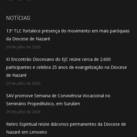
Facebook
YouTube
Instagram
page
page
page
opens
opens
opens
NOTÍCIAS
in
in
in
13º TLC fortalece presença do movimento em mais paróquias
new
new
new
da Diocese de Nazaré
window
window
window
29 de julho de 2026
XI Encontrão Diocesano do EJC reúne cerca de 2.600
participantes e celebra 25 anos de evangelização na Diocese
de Nazaré
29 de julho de 2026
SAV promove Semana de Convivência Vocacional no
Seminário Propedêutico, em Surubim
29 de julho de 2026
Retiro Espiritual reúne diáconos permanentes da Diocese de
Nazaré em Limoeiro