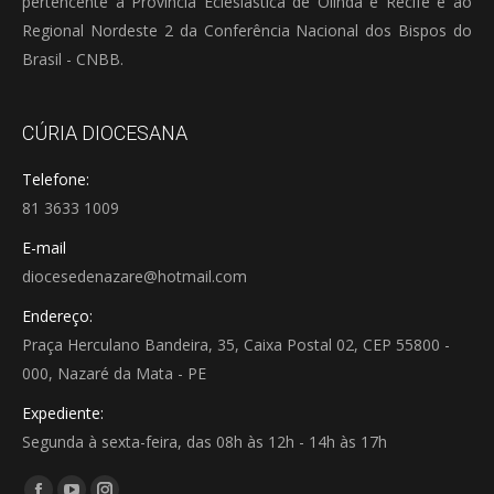
pertencente à Província Eclesiástica de Olinda e Recife e ao
Regional Nordeste 2 da Conferência Nacional dos Bispos do
Brasil - CNBB.
CÚRIA DIOCESANA
Telefone:
81 3633 1009
E-mail
diocesedenazare@hotmail.com
Endereço:
Praça Herculano Bandeira, 35, Caixa Postal 02, CEP 55800 -
000, Nazaré da Mata - PE
Expediente:
Segunda à sexta-feira, das 08h às 12h - 14h às 17h
Encontre-nos em: