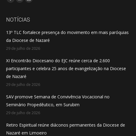
Facebook
YouTube
Instagram
page
page
page
opens
opens
opens
NOTÍCIAS
in
in
in
13º TLC fortalece presença do movimento em mais paróquias
new
new
new
da Diocese de Nazaré
window
window
window
29 de julho de 2026
XI Encontrão Diocesano do EJC reúne cerca de 2.600
participantes e celebra 25 anos de evangelização na Diocese
de Nazaré
29 de julho de 2026
SAV promove Semana de Convivência Vocacional no
Seminário Propedêutico, em Surubim
29 de julho de 2026
Retiro Espiritual reúne diáconos permanentes da Diocese de
Nazaré em Limoeiro