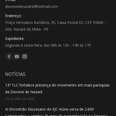
diocesedenazare@hotmail.com
Endereço:
Praça Herculano Bandeira, 35, Caixa Postal 02, CEP 55800 -
000, Nazaré da Mata - PE
Expediente:
Segunda à sexta-feira, das 08h às 12h - 14h às 17h
Encontre-nos em:
Facebook
YouTube
Instagram
page
page
page
opens
opens
opens
NOTÍCIAS
in
in
in
13º TLC fortalece presença do movimento em mais paróquias
new
new
new
da Diocese de Nazaré
window
window
window
29 de julho de 2026
XI Encontrão Diocesano do EJC reúne cerca de 2.600
participantes e celebra 25 anos de evangelização na Diocese