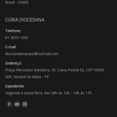
Brasil - CNBB.
CÚRIA DIOCESANA
Telefone:
81 3633 1009
E-mail
diocesedenazare@hotmail.com
Endereço:
Praça Herculano Bandeira, 35, Caixa Postal 02, CEP 55800 -
000, Nazaré da Mata - PE
Expediente:
Segunda à sexta-feira, das 08h às 12h - 14h às 17h
Encontre-nos em:
Facebook
YouTube
Instagram
page
page
page