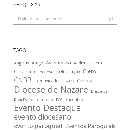
PESQUISAR
Search:
TAGS
Assembleia
Angelus
Artigo
Audiência Geral
Clero
Carpina
Celebração
Catequese
CNBB
Crisma
Comunicado
Covid-19
Diocese de Nazaré
Diáconos
Encontro
Dom Francisco Lucena
ECC
Evento Destaque
evento diocesano
evento paroquial
Eventos Paroquiais