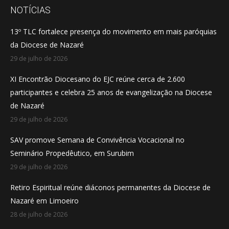
opens
opens
opens
NOTÍCIAS
in
in
in
13º TLC fortalece presença do movimento em mais paróquias
new
new
new
da Diocese de Nazaré
window
window
window
29 de julho de 2026
XI Encontrão Diocesano do EJC reúne cerca de 2.600
participantes e celebra 25 anos de evangelização na Diocese
de Nazaré
29 de julho de 2026
SAV promove Semana de Convivência Vocacional no
Seminário Propedêutico, em Surubim
29 de julho de 2026
Retiro Espiritual reúne diáconos permanentes da Diocese de
Nazaré em Limoeiro
28 de julho de 2026