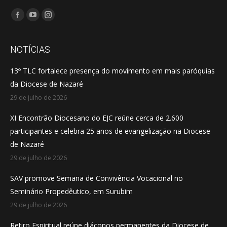
Encontre-nos em:
Facebook
YouTube
Instagram
page
page
page
opens
opens
opens
NOTÍCIAS
in
in
in
13º TLC fortalece presença do movimento em mais paróquias
new
new
new
da Diocese de Nazaré
window
window
window
29 de julho de 2026
XI Encontrão Diocesano do EJC reúne cerca de 2.600
participantes e celebra 25 anos de evangelização na Diocese
de Nazaré
29 de julho de 2026
SAV promove Semana de Convivência Vocacional no
Seminário Propedêutico, em Surubim
29 de julho de 2026
Retiro Espiritual reúne diáconos permanentes da Diocese de