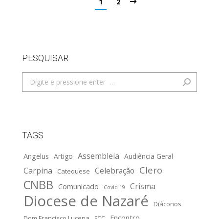
1
2
PESQUISAR
Search:
TAGS
Assembleia
Angelus
Artigo
Audiência Geral
Clero
Carpina
Celebração
Catequese
CNBB
Crisma
Comunicado
Covid-19
Diocese de Nazaré
Diáconos
Encontro
Dom Francisco Lucena
ECC