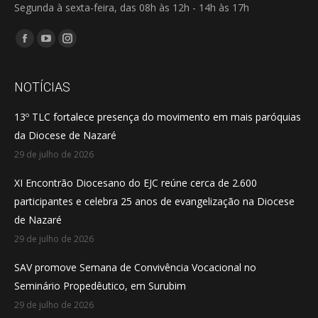
Segunda à sexta-feira, das 08h às 12h - 14h às 17h
Encontre-nos em:
Facebook
YouTube
Instagram
page
page
page
opens
opens
opens
NOTÍCIAS
in
in
in
13º TLC fortalece presença do movimento em mais paróquias
new
new
new
da Diocese de Nazaré
window
window
window
29 de julho de 2026
XI Encontrão Diocesano do EJC reúne cerca de 2.600
participantes e celebra 25 anos de evangelização na Diocese
de Nazaré
29 de julho de 2026
SAV promove Semana de Convivência Vocacional no
Seminário Propedêutico, em Surubim
29 de julho de 2026