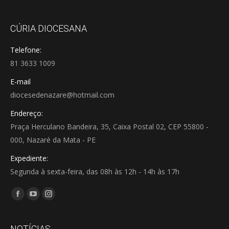
CÚRIA DIOCESANA
Telefone:
81 3633 1009
E-mail
diocesedenazare@hotmail.com
Endereço:
Praça Herculano Bandeira, 35, Caixa Postal 02, CEP 55800 -
000, Nazaré da Mata - PE
Expediente:
Segunda à sexta-feira, das 08h às 12h - 14h às 17h
Encontre-nos em:
Facebook
YouTube
Instagram
page
page
page
opens
opens
opens
NOTÍCIAS