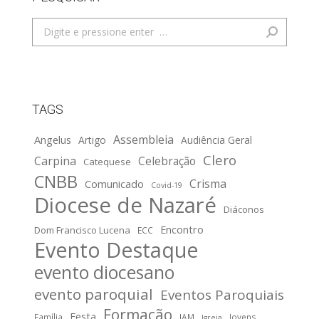
Search:
TAGS
Assembleia
Angelus
Artigo
Audiência Geral
Clero
Carpina
Celebração
Catequese
CNBB
Crisma
Comunicado
Covid-19
Diocese de Nazaré
Diáconos
Encontro
Dom Francisco Lucena
ECC
Evento Destaque
evento diocesano
evento paroquial
Eventos Paroquiais
Formação
Festa
Família
IAM
Jovens
Igreja