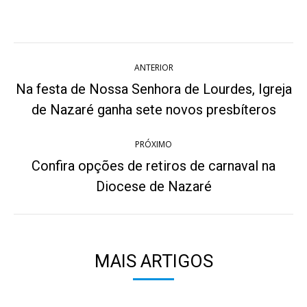
on
on
on
on
on
Twitter
WhatsApp
Pinterest
Facebook
LinkedIn
Navegação
ANTERIOR
de
Na festa de Nossa Senhora de Lourdes, Igreja
Post
post:
de Nazaré ganha sete novos presbíteros
anterior:
PRÓXIMO
Confira opções de retiros de carnaval na
Próximo
Diocese de Nazaré
post:
MAIS ARTIGOS