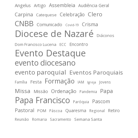
Assembleia
Angelus
Artigo
Audiência Geral
Clero
Carpina
Celebração
Catequese
CNBB
Crisma
Comunicado
Covid-19
Diocese de Nazaré
Diáconos
Encontro
Dom Francisco Lucena
ECC
Evento Destaque
evento diocesano
evento paroquial
Eventos Paroquiais
Formação
Festa
Família
IAM
Jovens
Igreja
Missa
Papa
Ordenação
Missão
Pandemia
Papa Francisco
Pascom
Paróquia
Pastoral
Quaresma
Retiro
POM
Páscoa
Regional
Semana Santa
Reunião
Romaria
Sacramento