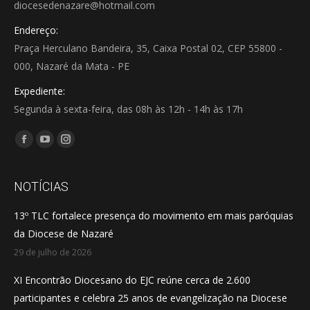
diocesedenazare@hotmail.com
Endereço:
Praça Herculano Bandeira, 35, Caixa Postal 02, CEP 55800 -
000, Nazaré da Mata - PE
Expediente:
Segunda à sexta-feira, das 08h às 12h - 14h às 17h
Encontre-nos em:
Facebook
YouTube
Instagram
page
page
page
opens
opens
opens
NOTÍCIAS
in
in
in
13º TLC fortalece presença do movimento em mais paróquias
new
new
new
da Diocese de Nazaré
window
window
window
29 de julho de 2026
XI Encontrão Diocesano do EJC reúne cerca de 2.600
participantes e celebra 25 anos de evangelização na Diocese