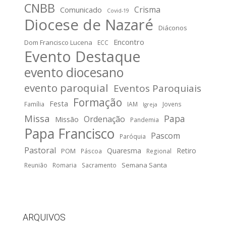
CNBB
Crisma
Comunicado
Covid-19
Diocese de Nazaré
Diáconos
Encontro
Dom Francisco Lucena
ECC
Evento Destaque
evento diocesano
evento paroquial
Eventos Paroquiais
Formação
Festa
Família
IAM
Jovens
Igreja
Missa
Papa
Ordenação
Missão
Pandemia
Papa Francisco
Pascom
Paróquia
Pastoral
Quaresma
Retiro
POM
Páscoa
Regional
Semana Santa
Reunião
Romaria
Sacramento
ARQUIVOS