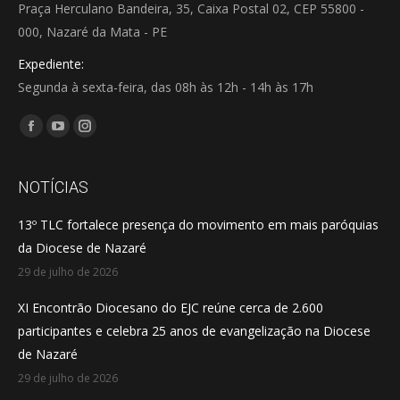
Praça Herculano Bandeira, 35, Caixa Postal 02, CEP 55800 -
000, Nazaré da Mata - PE
Expediente:
Segunda à sexta-feira, das 08h às 12h - 14h às 17h
Encontre-nos em:
Facebook
YouTube
Instagram
page
page
page
opens
opens
opens
NOTÍCIAS
in
in
in
13º TLC fortalece presença do movimento em mais paróquias
new
new
new
da Diocese de Nazaré
window
window
window
29 de julho de 2026
XI Encontrão Diocesano do EJC reúne cerca de 2.600
participantes e celebra 25 anos de evangelização na Diocese
de Nazaré
29 de julho de 2026