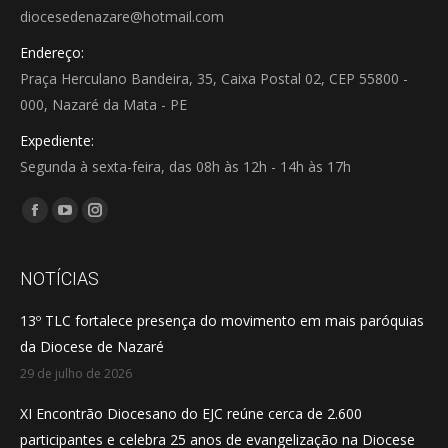
diocesedenazare@hotmail.com
Endereço:
Praça Herculano Bandeira, 35, Caixa Postal 02, CEP 55800 -
000, Nazaré da Mata - PE
Expediente:
Segunda à sexta-feira, das 08h às 12h - 14h às 17h
Encontre-nos em:
Facebook
YouTube
Instagram
page
page
page
opens
opens
opens
NOTÍCIAS
in
in
in
13º TLC fortalece presença do movimento em mais paróquias
new
new
new
da Diocese de Nazaré
window
window
window
29 de julho de 2026
XI Encontrão Diocesano do EJC reúne cerca de 2.600
participantes e celebra 25 anos de evangelização na Diocese