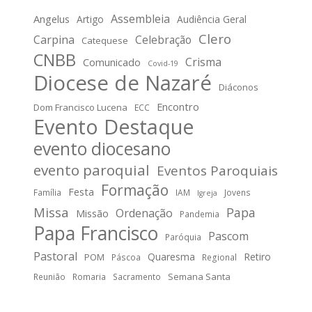
Assembleia
Angelus
Artigo
Audiência Geral
Clero
Carpina
Celebração
Catequese
CNBB
Crisma
Comunicado
Covid-19
Diocese de Nazaré
Diáconos
Encontro
Dom Francisco Lucena
ECC
Evento Destaque
evento diocesano
evento paroquial
Eventos Paroquiais
Formação
Festa
Família
IAM
Jovens
Igreja
Missa
Papa
Ordenação
Missão
Pandemia
Papa Francisco
Pascom
Paróquia
Pastoral
Quaresma
Retiro
POM
Páscoa
Regional
Semana Santa
Reunião
Romaria
Sacramento