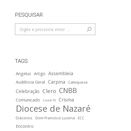
PESQUISAR
Search:
TAGS
Assembleia
Angelus
Artigo
Carpina
Audiência Geral
Catequese
CNBB
Clero
Celebração
Crisma
Comunicado
Covid-19
Diocese de Nazaré
Diáconos
Dom Francisco Lucena
ECC
Encontro