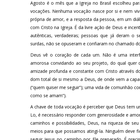
Agosto é o mês que a Igreja no Brasil escolheu par
vocações. Nenhuma vocação nasce por si e nem vive
própria de amor, e a resposta da pessoa, em um diá
com Cristo na Igreja. É da livre ação de Deus e ince
autênticas, verdadeiras; pessoas que já deram o 
surdas, não se opuseram e confiaram no chamado do
Deus vê o coração de cada um. Não é uma interfe
amorosa convidando ao seu projeto, do qual quer 
amizade profunda e constante com Cristo através do
dom total de si mesmo a Deus, de onde vem a capacid
(“quem quiser me seguir”); uma vida de comunhão co
como se amam”).
A chave de toda vocação é perceber que Deus tem u
Lo, é necessário responder com generosidade e amor 
caminhos e possibilidades, Deus, na riqueza de se
meios para que possamos atingi-la. Ninguém deve fi
seguir Jesus no caminho por Ele preparado. É preci