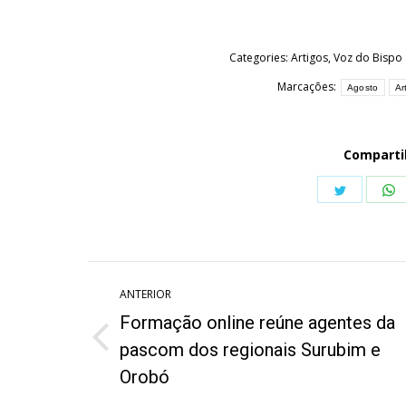
Categories:
Artigos
,
Voz do Bispo
Marcações:
Agosto
Ar
Comparti
Share
S
on
o
Twitter
W
Navegação
ANTERIOR
de
Formação online reúne agentes da
post:
Post
pascom dos regionais Surubim e
anterior:
Orobó