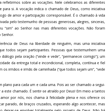
a refletirmos sobre as vocações. Nele celebramos as diferentes
 para si. A vocação indica o chamado de Deus, como iniciativa
logo de amor e participação corresponsável. É o chamado à vida
ntivada pelo testemunho de pessoas generosas, alegres, sinceras,
seu “sim” ao Senhor nas mais diferentes vocações. Não foram
 Senhor.
rência de Deus na liberdade de ninguém, mas uma iniciativa
que todos sejam participantes. Pessoas que testemunhem uma
 diálogo pela oração (“vinde e vede”, “permanecei comigo”); um
ade da entrega total e incondicional, completa, contínua e fiel
m os irmãos e irmãs de caminhada (“que todos sejam um”, “vede
m plano para cada um e cada uma. Pois ao ser chamado a segui-
a este chamado. É sentir-se atraído por Deus! Em meio a tantos
u amor por nós, nos chama à felicidade plena e nos oferece os
car parado, de braços cruzados, esperando algo acontecer, mas
so deixar-se envolver totalmente pelo projeto de Deus. Não há