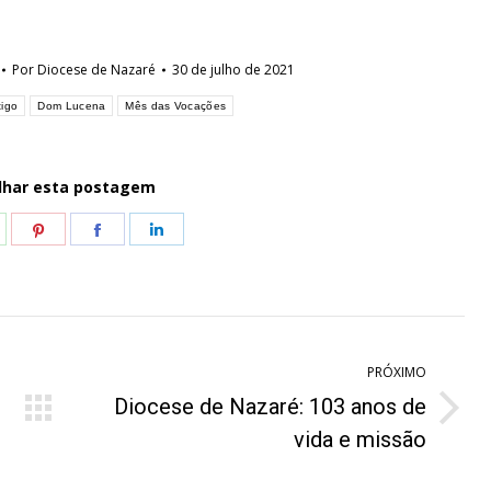
Por
Diocese de Nazaré
30 de julho de 2021
tigo
Dom Lucena
Mês das Vocações
lhar esta postagem
hare
Share
Share
Share
n
on
on
on
hatsApp
Pinterest
Facebook
LinkedIn
PRÓXIMO
Diocese de Nazaré: 103 anos de
Próximo
vida e missão
post: