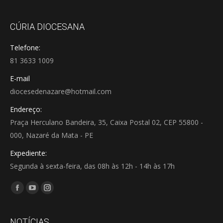
CÚRIA DIOCESANA
Telefone:
81 3633 1009
E-mail
diocesedenazare@hotmail.com
Endereço:
Praça Herculano Bandeira, 35, Caixa Postal 02, CEP 55800 -
000, Nazaré da Mata - PE
Expediente:
Segunda à sexta-feira, das 08h às 12h - 14h às 17h
Encontre-nos em:
Facebook
YouTube
Instagram
page
page
page
opens
opens
opens
NOTÍCIAS