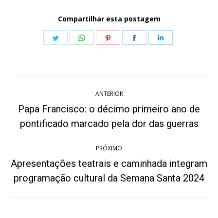
Compartilhar esta postagem
Share
Share
Share
Share
Share
on
on
on
on
on
Twitter
WhatsApp
Pinterest
Facebook
LinkedIn
Navegação
ANTERIOR
de
Papa Francisco: o décimo primeiro ano de
Post
post:
pontificado marcado pela dor das guerras
anterior:
PRÓXIMO
Apresentações teatrais e caminhada integram
Próximo
programação cultural da Semana Santa 2024
post: