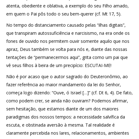
atenta, obediente e oblativa, a exemplo do seu Filho amado,
em quem o Pai pôs todo o seu bem-querer (cf. Mt 17, 5).
No tempo do distanciamento causado pelas “ilhas digitais”,
que transpiram autossuficiência e narcisismo, na era onde os
fones de ouvido nos permitem ouvir somente aquilo que nos
apraz, Deus também se volta para nós e, diante das nossas
tentações de “permanecermos aqui”, grita como um pai que
vê seus filhos à beira de um precipício: ESCUTAI-ME!
Não é por acaso que o autor sagrado do Deuteronômio, ao
fazer referência ao maior mandamento da lei do Senhor,
começa logo dizendo: “Ouve, ó Israel […]” (cf. Dt 6, 4). De fato,
como podem crer, se ainda não ouviram? Podemos afirmar,
sem hesitação, que estamos diante de um dos maiores
paradigmas dos nossos tempos: a necessidade salvífica da
escuta, e obstinada aversão à mesma. Tal realidade é
claramente percebida nos lares, relacionamentos, ambientes