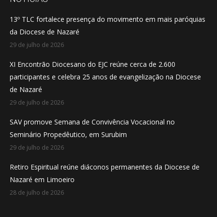
in
in
in
13º TLC fortalece presença do movimento em mais paróquias
new
new
new
da Diocese de Nazaré
window
window
window
29 de julho de 2026
XI Encontrão Diocesano do EJC reúne cerca de 2.600
participantes e celebra 25 anos de evangelização na Diocese
de Nazaré
29 de julho de 2026
SAV promove Semana de Convivência Vocacional no
Seminário Propedêutico, em Surubim
29 de julho de 2026
Retiro Espiritual reúne diáconos permanentes da Diocese de
Nazaré em Limoeiro
28 de julho de 2026