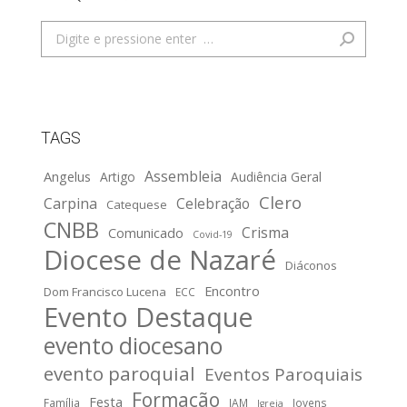
Search:
TAGS
Assembleia
Angelus
Artigo
Audiência Geral
Clero
Carpina
Celebração
Catequese
CNBB
Crisma
Comunicado
Covid-19
Diocese de Nazaré
Diáconos
Encontro
Dom Francisco Lucena
ECC
Evento Destaque
evento diocesano
evento paroquial
Eventos Paroquiais
Formação
Festa
Família
IAM
Jovens
Igreja