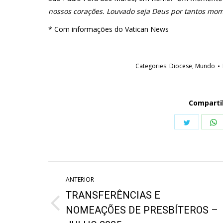
nossos corações. Louvado seja Deus por tantos mom
* Com informações do Vatican News
Categories:
Diocese
,
Mundo
Comparti
Share
S
on
o
Twitter
W
Navegação
ANTERIOR
de
TRANSFERÊNCIAS E
post:
Post
NOMEAÇÕES DE PRESBÍTEROS –
anterior: