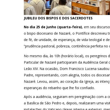
JUBILEU DOS BISPOS E DOS SACERDOTES
No dia 25 de junho (quarta-feira)
, em seu discurso
o bispo diocesano de Nazaré, o Pontífice descreveu 
de fé, de unidade, de esperança, de vida teologal e 
“prudência pastoral, pobreza, continência perfeita no 
No mesmo dia, às 10h (horário local), os peregrinos d
Particular de Nazaré participaram da Audiência Geral
Leão XIV. Na ocasião, Dom Francisco Lucena saudou
Padre, representando, com alegria, todos os diocesa
Nazaré. Levou, assim, ao coração da Igreja, as inten
esperanças do rebanho que lhe foi confiado.
Após a audiência, seguiram em peregrinação com a cru
a Basílica de São Pedro e, depois, realizaram uma visi
instalações do Vaticano (áreas interna e externa), m