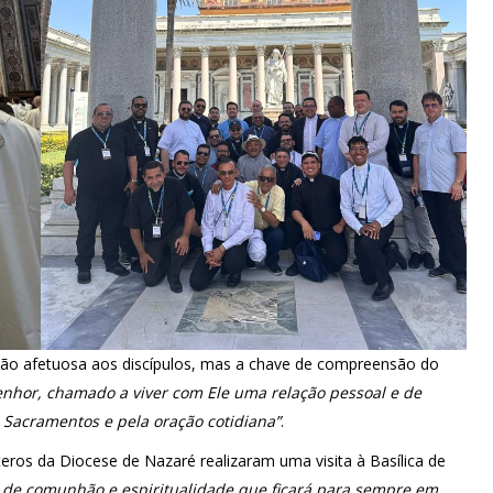
ção afetuosa aos discípulos, mas a chave de compreensão do
nhor, chamado a viver com Ele uma relação pessoal e de
s Sacramentos e pela oração cotidiana”
.
teros da Diocese de Nazaré realizaram uma visita à Basílica de
e comunhão e espiritualidade que ficará para sempre em