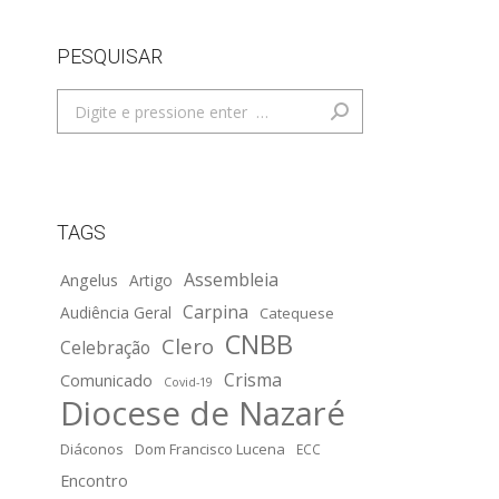
PESQUISAR
Search:
TAGS
Assembleia
Angelus
Artigo
Carpina
Audiência Geral
Catequese
CNBB
Clero
Celebração
Crisma
Comunicado
Covid-19
Diocese de Nazaré
Diáconos
Dom Francisco Lucena
ECC
Encontro