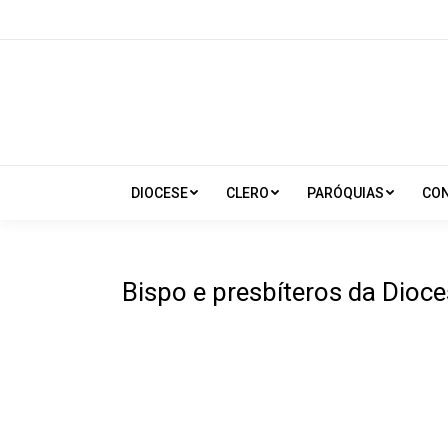
DIOCESE
CLERO
PARÓQUIAS
CO
Bispo e presbíteros da Dioc