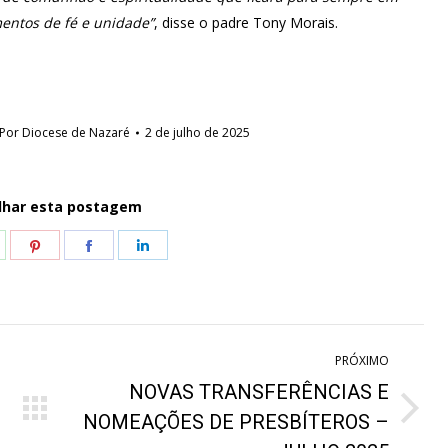
entos de fé e unidade”
, disse o padre Tony Morais.
Por
Diocese de Nazaré
2 de julho de 2025
lhar esta postagem
hare
Share
Share
Share
n
on
on
on
hatsApp
Pinterest
Facebook
LinkedIn
PRÓXIMO
NOVAS TRANSFERÊNCIAS E
Próximo
NOMEAÇÕES DE PRESBÍTEROS –
post: