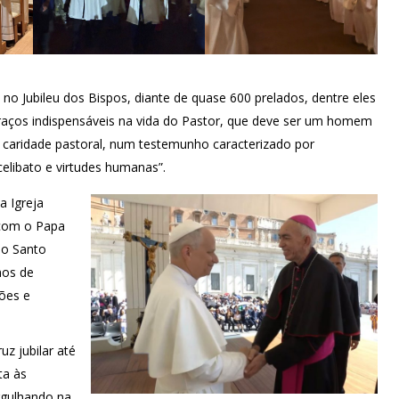
 no Jubileu dos Bispos, diante de quase 600 prelados, dentre eles
traços indispensáveis na vida do Pastor, que deve ser um homem
de caridade pastoral, num testemunho caracterizado por
celibato e virtudes humanas”.
a Igreja
 com o Papa
 o Santo
nos de
ções e
z jubilar até
ta às
ergulhando na