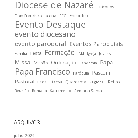
Diocese de Nazaré
Diáconos
Encontro
Dom Francisco Lucena
ECC
Evento Destaque
evento diocesano
evento paroquial
Eventos Paroquiais
Formação
Festa
Família
IAM
Jovens
Igreja
Missa
Papa
Ordenação
Missão
Pandemia
Papa Francisco
Pascom
Paróquia
Pastoral
Quaresma
Retiro
POM
Páscoa
Regional
Semana Santa
Reunião
Romaria
Sacramento
ARQUIVOS
julho 2026