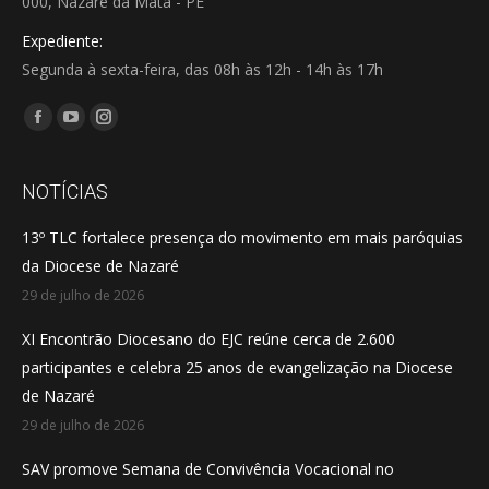
000, Nazaré da Mata - PE
Expediente:
Segunda à sexta-feira, das 08h às 12h - 14h às 17h
Encontre-nos em:
Facebook
YouTube
Instagram
page
page
page
opens
opens
opens
NOTÍCIAS
in
in
in
13º TLC fortalece presença do movimento em mais paróquias
new
new
new
da Diocese de Nazaré
window
window
window
29 de julho de 2026
XI Encontrão Diocesano do EJC reúne cerca de 2.600
participantes e celebra 25 anos de evangelização na Diocese
de Nazaré
29 de julho de 2026
SAV promove Semana de Convivência Vocacional no