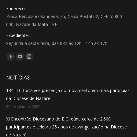
Endereço:
Praça Herculano Bandeira, 35, Caixa Postal 02, CEP 55800 -
000, Nazaré da Mata - PE
Expediente:
Segunda à sexta-feira, das 08h às 12h - 14h às 17h
Encontre-nos em:
Facebook
YouTube
Instagram
page
page
page
opens
opens
opens
NOTÍCIAS
in
in
in
13º TLC fortalece presença do movimento em mais paróquias
new
new
new
da Diocese de Nazaré
window
window
window
29 de julho de 2026
XI Encontrão Diocesano do EJC reúne cerca de 2.600
participantes e celebra 25 anos de evangelização na Diocese
de Nazaré