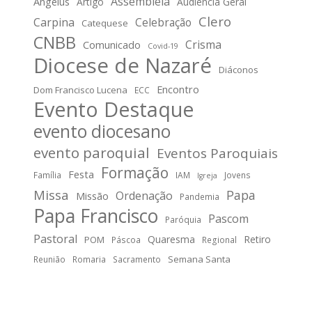
Assembleia
Angelus
Artigo
Audiência Geral
Clero
Carpina
Celebração
Catequese
CNBB
Crisma
Comunicado
Covid-19
Diocese de Nazaré
Diáconos
Encontro
Dom Francisco Lucena
ECC
Evento Destaque
evento diocesano
evento paroquial
Eventos Paroquiais
Formação
Festa
Família
IAM
Jovens
Igreja
Missa
Papa
Ordenação
Missão
Pandemia
Papa Francisco
Pascom
Paróquia
Pastoral
Quaresma
Retiro
POM
Páscoa
Regional
Semana Santa
Reunião
Romaria
Sacramento