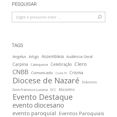
PESQUISAR
Search:
TAGS
Assembleia
Angelus
Artigo
Audiência Geral
Clero
Carpina
Celebração
Catequese
CNBB
Crisma
Comunicado
Covid-19
Diocese de Nazaré
Diáconos
Encontro
Dom Francisco Lucena
ECC
Evento Destaque
evento diocesano
evento paroquial
Eventos Paroquiais