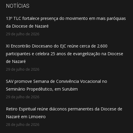
opens
opens
opens
NOTÍCIAS
in
in
in
13º TLC fortalece presença do movimento em mais paróquias
new
new
new
da Diocese de Nazaré
window
window
window
29 de julho de 2026
XI Encontrão Diocesano do EJC reúne cerca de 2.600
participantes e celebra 25 anos de evangelização na Diocese
de Nazaré
29 de julho de 2026
SAV promove Semana de Convivência Vocacional no
Seminário Propedêutico, em Surubim
29 de julho de 2026
Retiro Espiritual reúne diáconos permanentes da Diocese de
Nazaré em Limoeiro
28 de julho de 2026