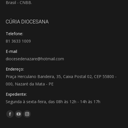
Brasil - CNBB.
CÚRIA DIOCESANA
Telefone:
81 3633 1009
E-mail
diocesedenazare@hotmail.com
Endereço:
Praça Herculano Bandeira, 35, Caixa Postal 02, CEP 55800 -
000, Nazaré da Mata - PE
Expediente:
Segunda à sexta-feira, das 08h às 12h - 14h às 17h
Encontre-nos em:
Facebook
YouTube
Instagram
page
page
page