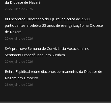
da Diocese de Nazaré
window
window
window
29 de julho de 2026
XI Encontrão Diocesano do EJC reúne cerca de 2.600
participantes e celebra 25 anos de evangelização na Diocese
de Nazaré
29 de julho de 2026
SAV promove Semana de Convivência Vocacional no
Seminário Propedêutico, em Surubim
29 de julho de 2026
Retiro Espiritual reúne diáconos permanentes da Diocese de
Nazaré em Limoeiro
28 de julho de 2026
Desenvolvido por
Aveloi