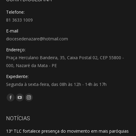
Telefone:
81 3633 1009
E-mail
diocesedenazare@hotmail.com
Endereço:
Praça Herculano Bandeira, 35, Caixa Postal 02, CEP 55800 -
000, Nazaré da Mata - PE
Expediente:
Segunda à sexta-feira, das 08h às 12h - 14h às 17h
Encontre-nos em:
Facebook
YouTube
Instagram
page
page
page
opens
opens
opens
NOTÍCIAS
in
in
in
13º TLC fortalece presença do movimento em mais paróquias
new
new
new