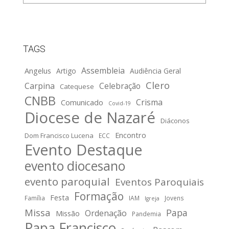
TAGS
Assembleia
Angelus
Artigo
Audiência Geral
Clero
Carpina
Celebração
Catequese
CNBB
Crisma
Comunicado
Covid-19
Diocese de Nazaré
Diáconos
Encontro
Dom Francisco Lucena
ECC
Evento Destaque
evento diocesano
evento paroquial
Eventos Paroquiais
Formação
Festa
Família
IAM
Jovens
Igreja
Missa
Papa
Ordenação
Missão
Pandemia
Papa Francisco