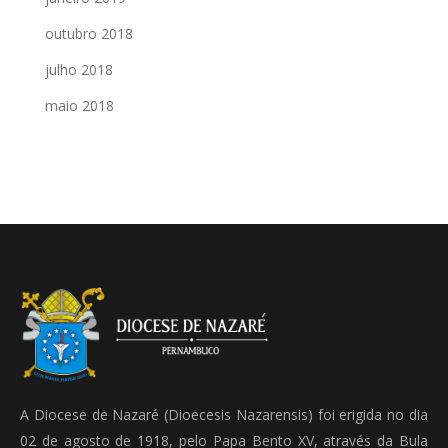
outubro 2018
julho 2018
maio 2018
A Diocese de Nazaré (Dioecesis Nazarensis) foi erigida no dia
02 de agosto de 1918, pelo Papa Bento XV, através da Bula