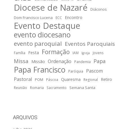
Diocese de Nazaré
Diáconos
Encontro
Dom Francisco Lucena
ECC
Evento Destaque
evento diocesano
evento paroquial
Eventos Paroquiais
Formação
Festa
Família
IAM
Jovens
Igreja
Missa
Papa
Ordenação
Missão
Pandemia
Papa Francisco
Pascom
Paróquia
Pastoral
Quaresma
Retiro
POM
Páscoa
Regional
Semana Santa
Reunião
Romaria
Sacramento
ARQUIVOS