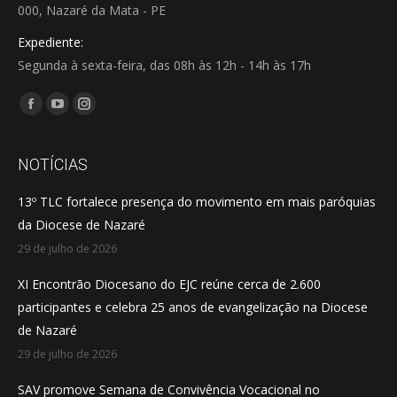
000, Nazaré da Mata - PE
Expediente:
Segunda à sexta-feira, das 08h às 12h - 14h às 17h
Encontre-nos em:
Facebook
YouTube
Instagram
page
page
page
opens
opens
opens
NOTÍCIAS
in
in
in
13º TLC fortalece presença do movimento em mais paróquias
new
new
new
da Diocese de Nazaré
window
window
window
29 de julho de 2026
XI Encontrão Diocesano do EJC reúne cerca de 2.600
participantes e celebra 25 anos de evangelização na Diocese
de Nazaré
29 de julho de 2026
SAV promove Semana de Convivência Vocacional no