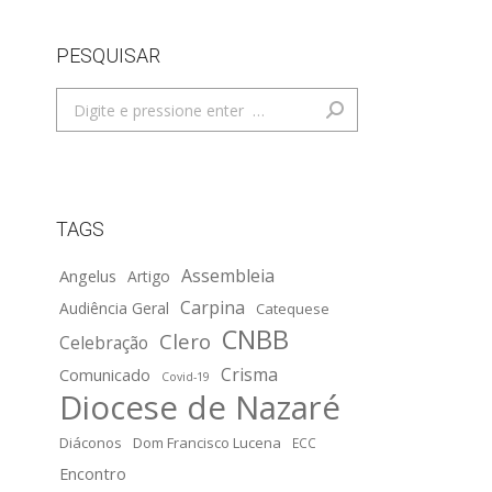
PESQUISAR
Search:
TAGS
Assembleia
Angelus
Artigo
Carpina
Audiência Geral
Catequese
CNBB
Clero
Celebração
Crisma
Comunicado
Covid-19
Diocese de Nazaré
Diáconos
Dom Francisco Lucena
ECC
Encontro