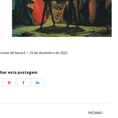
iocese de Nazaré
29 de dezembro de 2023
lhar esta postagem
hare
Share
Share
Share
n
on
on
on
hatsApp
Pinterest
Facebook
LinkedIn
PRÓXIMO