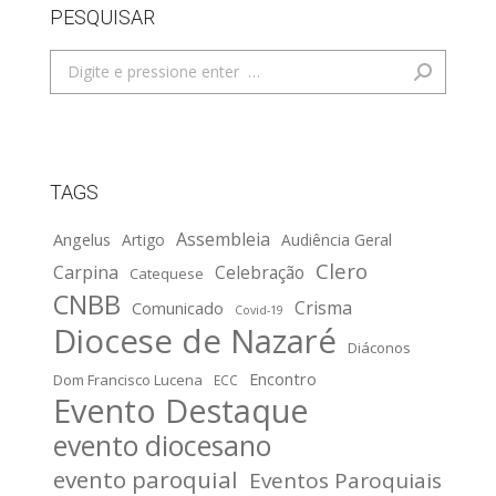
PESQUISAR
Search:
TAGS
Assembleia
Angelus
Artigo
Audiência Geral
Clero
Carpina
Celebração
Catequese
CNBB
Crisma
Comunicado
Covid-19
Diocese de Nazaré
Diáconos
Encontro
Dom Francisco Lucena
ECC
Evento Destaque
evento diocesano
evento paroquial
Eventos Paroquiais