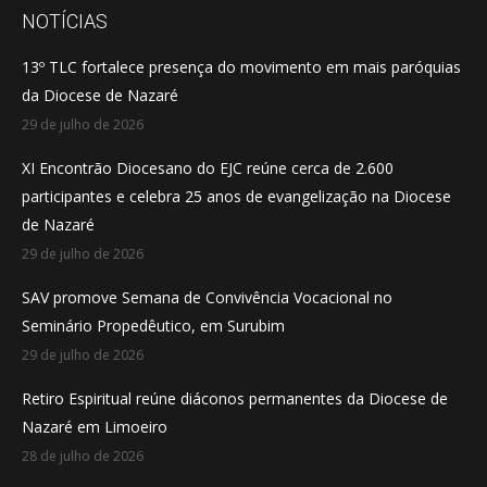
opens
opens
opens
NOTÍCIAS
in
in
in
13º TLC fortalece presença do movimento em mais paróquias
new
new
new
da Diocese de Nazaré
window
window
window
29 de julho de 2026
XI Encontrão Diocesano do EJC reúne cerca de 2.600
participantes e celebra 25 anos de evangelização na Diocese
de Nazaré
29 de julho de 2026
SAV promove Semana de Convivência Vocacional no
Seminário Propedêutico, em Surubim
29 de julho de 2026
Retiro Espiritual reúne diáconos permanentes da Diocese de
Nazaré em Limoeiro
28 de julho de 2026