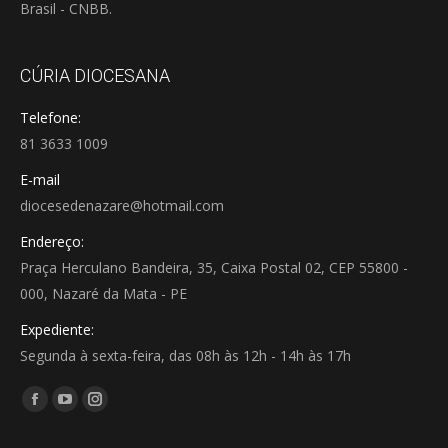
Brasil - CNBB.
CÚRIA DIOCESANA
Telefone:
81 3633 1009
E-mail
diocesedenazare@hotmail.com
Endereço:
Praça Herculano Bandeira, 35, Caixa Postal 02, CEP 55800 -
000, Nazaré da Mata - PE
Expediente:
Segunda à sexta-feira, das 08h às 12h - 14h às 17h
Encontre-nos em:
Facebook
YouTube
Instagram
page
page
page