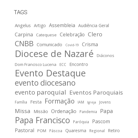
TAGS
Assembleia
Angelus
Artigo
Audiência Geral
Clero
Carpina
Celebração
Catequese
CNBB
Crisma
Comunicado
Covid-19
Diocese de Nazaré
Diáconos
Encontro
Dom Francisco Lucena
ECC
Evento Destaque
evento diocesano
evento paroquial
Eventos Paroquiais
Formação
Festa
Família
IAM
Jovens
Igreja
Missa
Papa
Ordenação
Missão
Pandemia
Papa Francisco
Pascom
Paróquia
Pastoral
Quaresma
Retiro
POM
Páscoa
Regional