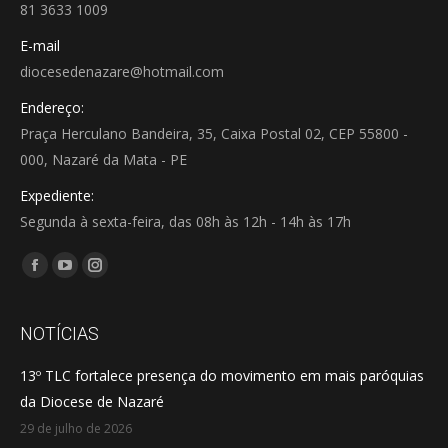
81 3633 1009
E-mail
diocesedenazare@hotmail.com
Endereço:
Praça Herculano Bandeira, 35, Caixa Postal 02, CEP 55800 -
000, Nazaré da Mata - PE
Expediente:
Segunda à sexta-feira, das 08h às 12h - 14h às 17h
Encontre-nos em:
Facebook
YouTube
Instagram
page
page
page
opens
opens
opens
NOTÍCIAS
in
in
in
13º TLC fortalece presença do movimento em mais paróquias
new
new
new
da Diocese de Nazaré
window
window
window
29 de julho de 2026