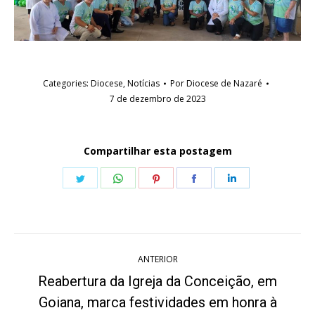
Categories:
Diocese
,
Notícias
Por
Diocese de Nazaré
7 de dezembro de 2023
Compartilhar esta postagem
Share
Share
Share
Share
Share
on
on
on
on
on
Twitter
WhatsApp
Pinterest
Facebook
LinkedIn
Navegação
ANTERIOR
de
Reabertura da Igreja da Conceição, em
post:
Goiana, marca festividades em honra à
Post