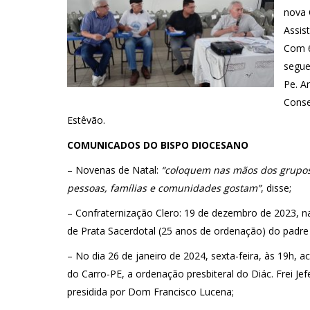
nova 
Assis
Com 6
segue
Pe. A
Conse
Estêvão.
COMUNICADOS DO BISPO DIOCESANO
– Novenas de Natal:
“coloquem nas mãos dos grupos 
pessoas, famílias e comunidades gostam”
, disse;
– Confraternização Clero: 19 de dezembro de 2023, na
de Prata Sacerdotal (25 anos de ordenação) do padre
– No dia 26 de janeiro de 2024, sexta-feira, às 19h,
do Carro-PE, a ordenação presbiteral do Diác. Frei Jefe
presidida por Dom Francisco Lucena;