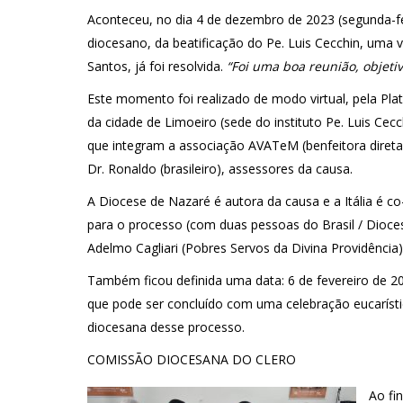
Aconteceu, no dia 4 de dezembro de 2023 (segunda-feir
diocesano, da beatificação do Pe. Luis Cecchin, uma v
Santos, já foi resolvida.
“Foi uma boa reunião, objeti
Este momento foi realizado de modo virtual, pela Pl
da cidade de Limoeiro (sede do instituto Pe. Luis Cec
que integram a associação AVATeM (benfeitora direta do
Dr. Ronaldo (brasileiro), assessores da causa.
A Diocese de Nazaré é autora da causa e a Itália é 
para o processo (com duas pessoas do Brasil / Dioces
Adelmo Cagliari (Pobres Servos da Divina Providência)
Também ficou definida uma data: 6 de fevereiro de 202
que pode ser concluído com uma celebração eucarística
diocesana desse processo.
COMISSÃO DIOCESANA DO CLERO
Ao fi