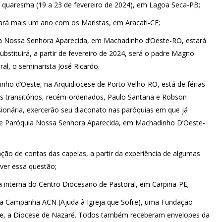
da quaresma (19 a 23 de fevereiro de 2024), em Lagoa Seca-PB;
ará mais um ano com os Maristas, em Aracati-CE;
a Nossa Senhora Aparecida, em Machadinho d’Oeste-RO, estará
stituirá, a partir de fevereiro de 2024, será o padre Magno
al, o seminarista José Ricardo.
o d’Oeste, na Arquidiocese de Porto Velho-RO, está de férias
s transitórios, recém-ordenados, Paulo Santana e Robson
ionária, exercerão seu diaconato nas paróquias em que já
 e Paróquia Nossa Senhora Aparecida, em Machadinho D’Oeste-
ão de contas das capelas, a partir da experiência de algumas
lver essa questão;
la interna do Centro Diocesano de Pastoral, em Carpina-PE;
 da Campanha ACN (Ajuda à Igreja que Sofre), uma Fundação
lusive, a Diocese de Nazaré. Todos também receberam envelopes da