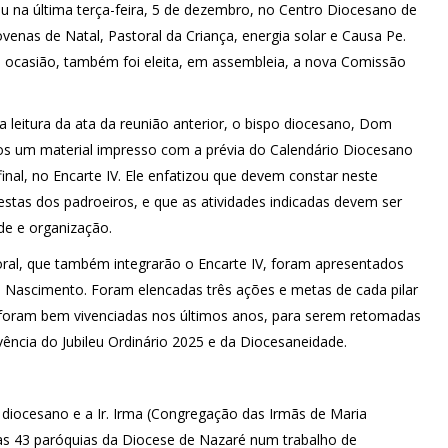
u na última terça-feira, 5 de dezembro, no Centro Diocesano de
enas de Natal, Pastoral da Criança, energia solar e Causa Pe.
a ocasião, também foi eleita, em assembleia, a nova Comissão
da leitura da ata da reunião anterior, o bispo diocesano, Dom
dos um material impresso com a prévia do Calendário Diocesano
final, no Encarte IV. Ele enfatizou que devem constar neste
estas dos padroeiros, e que as atividades indicadas devem ser
de e organização.
ral, que também integrarão o Encarte IV, foram apresentados
 Nascimento. Foram elencadas três ações e metas de cada pilar
o foram bem vivenciadas nos últimos anos, para serem retomadas
vência do Jubileu Ordinário 2025 e da Diocesaneidade.
diocesano e a Ir. Irma (Congregação das Irmãs de Maria
das 43 paróquias da Diocese de Nazaré num trabalho de