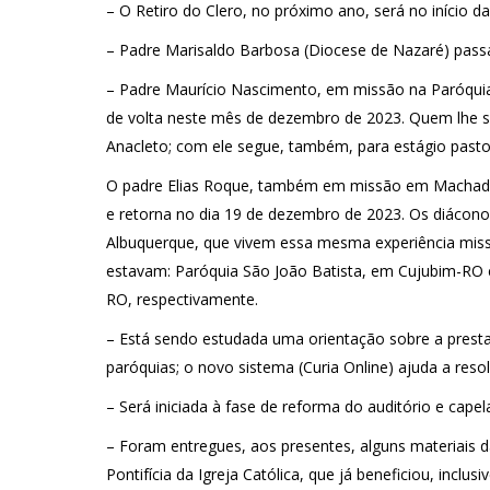
– O Retiro do Clero, no próximo ano, será no início 
– Padre Marisaldo Barbosa (Diocese de Nazaré) pass
– Padre Maurício Nascimento, em missão na Paróqui
de volta neste mês de dezembro de 2023. Quem lhe sub
Anacleto; com ele segue, também, para estágio pastor
O padre Elias Roque, também em missão em Machadinh
e retorna no dia 19 de dezembro de 2023. Os diácono
Albuquerque, que vivem essa mesma experiência miss
estavam: Paróquia São João Batista, em Cujubim-RO
RO, respectivamente.
– Está sendo estudada uma orientação sobre a prestaç
paróquias; o novo sistema (Curia Online) ajuda a reso
– Será iniciada à fase de reforma do auditório e cape
– Foram entregues, aos presentes, alguns materiais
Pontifícia da Igreja Católica, que já beneficiou, inc