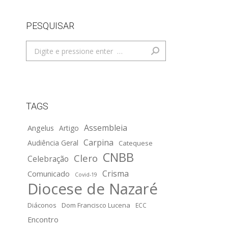
PESQUISAR
Search:
TAGS
Assembleia
Angelus
Artigo
Carpina
Audiência Geral
Catequese
CNBB
Clero
Celebração
Crisma
Comunicado
Covid-19
Diocese de Nazaré
Diáconos
Dom Francisco Lucena
ECC
Encontro