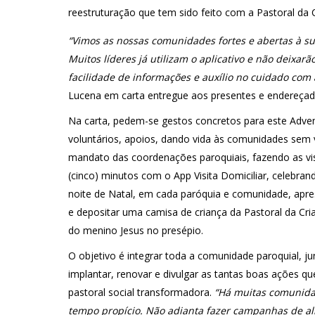
reestruturação que tem sido feito com a Pastoral da C
“Vimos as nossas comunidades fortes e abertas à su
Muitos líderes já utilizam o aplicativo e não deixarão
facilidade de informações e auxílio no cuidado com 
Lucena em carta entregue aos presentes e endereçada
Na carta, pedem-se gestos concretos para este Advent
voluntários, apoios, dando vida às comunidades sem 
mandato das coordenações paroquiais, fazendo as visi
(cinco) minutos com o App Visita Domiciliar, celebrand
noite de Natal, em cada paróquia e comunidade, apre
e depositar uma camisa de criança da Pastoral da Cr
do menino Jesus no presépio.
O objetivo é integrar toda a comunidade paroquial, j
implantar, renovar e divulgar as tantas boas ações qu
pastoral social transformadora.
“Há muitas comunida
tempo propício. Não adianta fazer campanhas de ali