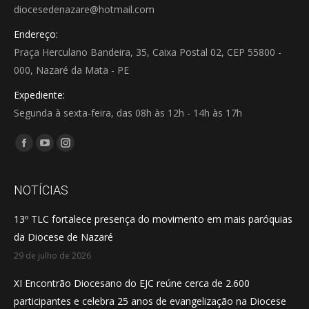
diocesedenazare@hotmail.com
Endereço:
Praça Herculano Bandeira, 35, Caixa Postal 02, CEP 55800 -
000, Nazaré da Mata - PE
Expediente:
Segunda à sexta-feira, das 08h às 12h - 14h às 17h
Encontre-nos em:
Facebook
YouTube
Instagram
page
page
page
opens
opens
opens
NOTÍCIAS
in
in
in
13º TLC fortalece presença do movimento em mais paróquias
new
new
new
da Diocese de Nazaré
window
window
window
29 de julho de 2026
XI Encontrão Diocesano do EJC reúne cerca de 2.600
participantes e celebra 25 anos de evangelização na Diocese