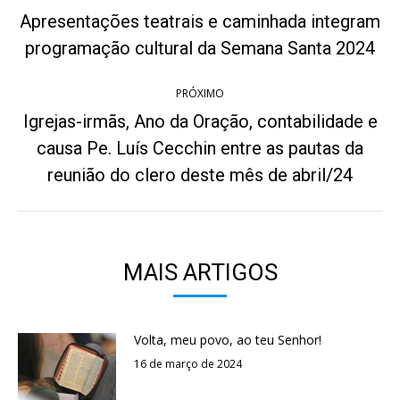
de
Apresentações teatrais e caminhada integram
Post
post:
programação cultural da Semana Santa 2024
anterior:
PRÓXIMO
Igrejas-irmãs, Ano da Oração, contabilidade e
causa Pe. Luís Cecchin entre as pautas da
Próximo
post:
reunião do clero deste mês de abril/24
MAIS ARTIGOS
Volta, meu povo, ao teu Senhor!
16 de março de 2024