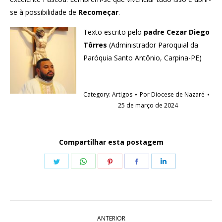
se à possibilidade de
Recomeçar
.
Texto escrito pelo
padre Cezar Diego
Tôrres
(Administrador Paroquial da
Paróquia Santo Antônio, Carpina-PE)
Category:
Artigos
Por
Diocese de Nazaré
25 de março de 2024
Compartilhar esta postagem
Share
Share
Share
Share
Share
on
on
on
on
on
Twitter
WhatsApp
Pinterest
Facebook
LinkedIn
Navegação
ANTERIOR