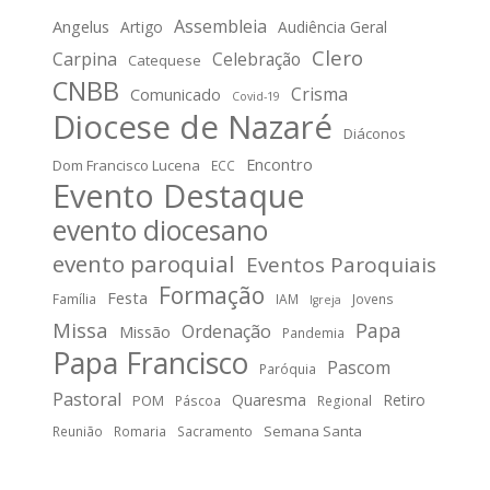
Assembleia
Angelus
Artigo
Audiência Geral
Clero
Carpina
Celebração
Catequese
CNBB
Crisma
Comunicado
Covid-19
Diocese de Nazaré
Diáconos
Encontro
Dom Francisco Lucena
ECC
Evento Destaque
evento diocesano
evento paroquial
Eventos Paroquiais
Formação
Festa
Família
IAM
Jovens
Igreja
Missa
Papa
Ordenação
Missão
Pandemia
Papa Francisco
Pascom
Paróquia
Pastoral
Quaresma
Retiro
POM
Páscoa
Regional
Semana Santa
Reunião
Romaria
Sacramento