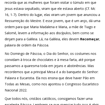
recorda que as mulheres que foram visitar o túmulo em que
Jesus estava sepultado, viram que ele estava aberto (Cf. Mc
16, 1-7). Dentro do lugar, elas viram um jovem que anunciou a
Ressurreição do Mestre. E esse jovem, que é um anjo, dá uma
ordem para que Maria Madalena e Maria, a mãe de Tiago e
Salomé, levem a informação aos discípulos, bem como se
dirijam para a Galileia. Lá, na Galileia, eles devem
Recomeçar
,
palavra de ordem da Páscoa.
No Domingo de Páscoa, o Dia do Senhor, os costumes nos
convidam à troca de chocolates e à mesa farta, até porque
passamos a quaresma toda em jejuns e abstinências. Mas
recordemos que a principal Mesa é a do banquete do Senhor:
Palavra e Eucaristia. Ela nos ensina que deve haver Pão em
Todas as Mesas, como nos apontou o Congresso Eucarístico
Nacional 2022.
Que todos nós, cristãos católicos, consigamos fazer uma
excelente Páscoa. Lembrem-se que vivenciar tudo isso é abrir-