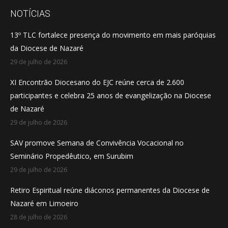
opens
opens
opens
NOTÍCIAS
in
in
in
13º TLC fortalece presença do movimento em mais paróquias
new
new
new
da Diocese de Nazaré
window
window
window
29 de julho de 2026
XI Encontrão Diocesano do EJC reúne cerca de 2.600
participantes e celebra 25 anos de evangelização na Diocese
de Nazaré
29 de julho de 2026
SAV promove Semana de Convivência Vocacional no
Seminário Propedêutico, em Surubim
29 de julho de 2026
Retiro Espiritual reúne diáconos permanentes da Diocese de
Nazaré em Limoeiro
28 de julho de 2026