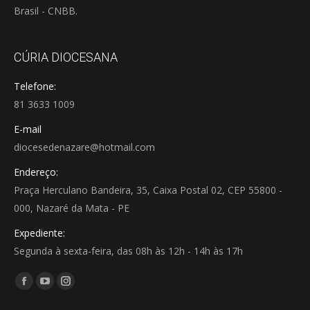
Brasil - CNBB.
CÚRIA DIOCESANA
Telefone:
81 3633 1009
E-mail
diocesedenazare@hotmail.com
Endereço:
Praça Herculano Bandeira, 35, Caixa Postal 02, CEP 55800 -
000, Nazaré da Mata - PE
Expediente:
Segunda à sexta-feira, das 08h às 12h - 14h às 17h
Encontre-nos em:
Facebook
YouTube
Instagram
page
page
page