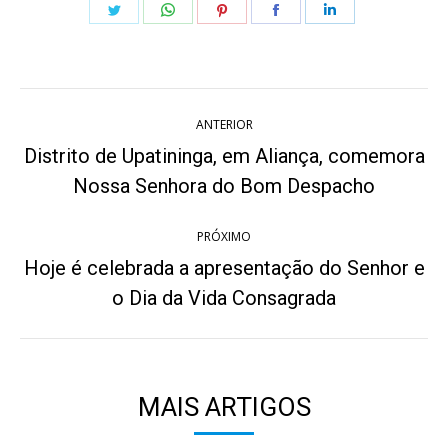
Share
Share
Share
Share
Share
on
on
on
on
on
Twitter
WhatsApp
Pinterest
Facebook
LinkedIn
Navegação
ANTERIOR
de
Distrito de Upatininga, em Aliança, comemora
Post
post:
Nossa Senhora do Bom Despacho
anterior:
PRÓXIMO
Hoje é celebrada a apresentação do Senhor e
Próximo
o Dia da Vida Consagrada
post:
MAIS ARTIGOS