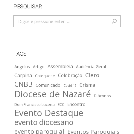
PESQUISAR
Search:
TAGS
Assembleia
Angelus
Artigo
Audiência Geral
Clero
Carpina
Celebração
Catequese
CNBB
Crisma
Comunicado
Covid-19
Diocese de Nazaré
Diáconos
Encontro
Dom Francisco Lucena
ECC
Evento Destaque
evento diocesano
evento paroquial
Eventos Paroquiais