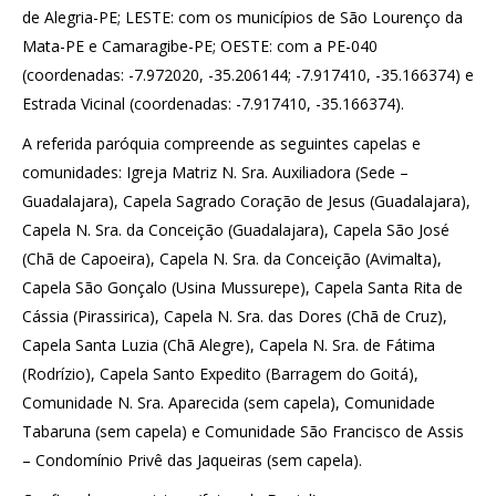
de Alegria-PE; LESTE: com os municípios de São Lourenço da
Mata-PE e Camaragibe-PE; OESTE: com a PE-040
(coordenadas: -7.972020, -35.206144; -7.917410, -35.166374) e
Estrada Vicinal (coordenadas: -7.917410, -35.166374).
A referida paróquia compreende as seguintes capelas e
comunidades: Igreja Matriz N. Sra. Auxiliadora (Sede –
Guadalajara), Capela Sagrado Coração de Jesus (Guadalajara),
Capela N. Sra. da Conceição (Guadalajara), Capela São José
(Chã de Capoeira), Capela N. Sra. da Conceição (Avimalta),
Capela São Gonçalo (Usina Mussurepe), Capela Santa Rita de
Cássia (Pirassirica), Capela N. Sra. das Dores (Chã de Cruz),
Capela Santa Luzia (Chã Alegre), Capela N. Sra. de Fátima
(Rodrízio), Capela Santo Expedito (Barragem do Goitá),
Comunidade N. Sra. Aparecida (sem capela), Comunidade
Tabaruna (sem capela) e Comunidade São Francisco de Assis
– Condomínio Privê das Jaqueiras (sem capela).