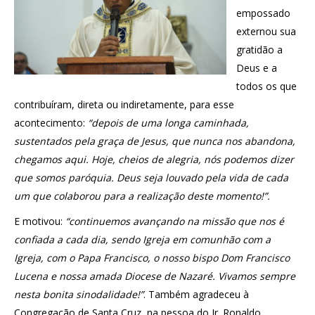
empossado
externou sua
gratidão a
Deus e a
todos os que
contribuíram, direta ou indiretamente, para esse
acontecimento:
“depois de uma longa caminhada,
sustentados pela graça de Jesus, que nunca nos abandona,
chegamos aqui. Hoje, cheios de alegria, nós podemos dizer
que somos paróquia. Deus seja louvado pela vida de cada
um que colaborou para a realização deste momento!”.
E motivou:
“continuemos avançando na missão que nos é
confiada a cada dia, sendo Igreja em comunhão com a
Igreja, com o Papa Francisco, o nosso bispo Dom Francisco
Lucena e nossa amada Diocese de Nazaré. Vivamos sempre
nesta bonita sinodalidade!”
. Também agradeceu à
Congregação de Santa Cruz, na pessoa do Ir. Ronaldo