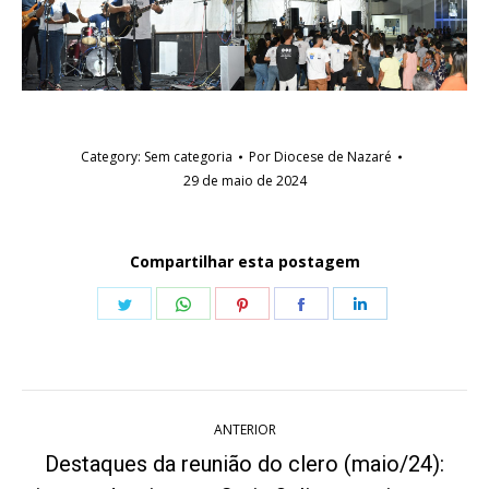
Category:
Sem categoria
Por
Diocese de Nazaré
29 de maio de 2024
Compartilhar esta postagem
Share
Share
Share
Share
Share
on
on
on
on
on
Twitter
WhatsApp
Pinterest
Facebook
LinkedIn
Navegação
ANTERIOR
de
Destaques da reunião do clero (maio/24):