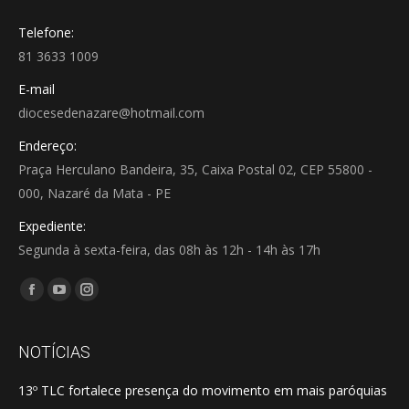
Telefone:
81 3633 1009
E-mail
diocesedenazare@hotmail.com
Endereço:
Praça Herculano Bandeira, 35, Caixa Postal 02, CEP 55800 -
000, Nazaré da Mata - PE
Expediente:
Segunda à sexta-feira, das 08h às 12h - 14h às 17h
Encontre-nos em:
Facebook
YouTube
Instagram
page
page
page
opens
opens
opens
NOTÍCIAS
in
in
in
13º TLC fortalece presença do movimento em mais paróquias
new
new
new