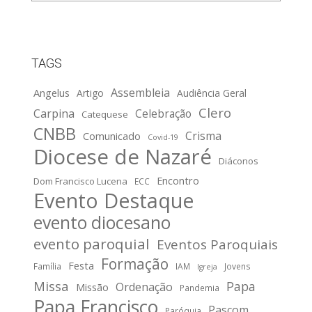
TAGS
Assembleia
Angelus
Artigo
Audiência Geral
Clero
Carpina
Celebração
Catequese
CNBB
Crisma
Comunicado
Covid-19
Diocese de Nazaré
Diáconos
Encontro
Dom Francisco Lucena
ECC
Evento Destaque
evento diocesano
evento paroquial
Eventos Paroquiais
Formação
Festa
Família
IAM
Jovens
Igreja
Missa
Papa
Ordenação
Missão
Pandemia
Papa Francisco
Pascom
Paróquia