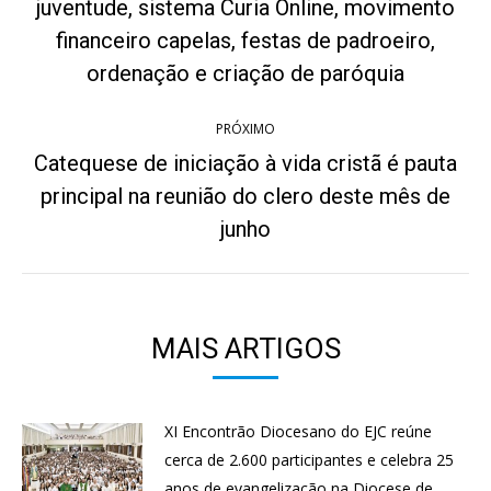
post:
juventude, sistema Curia Online, movimento
Post
financeiro capelas, festas de padroeiro,
anterior:
ordenação e criação de paróquia
PRÓXIMO
Catequese de iniciação à vida cristã é pauta
principal na reunião do clero deste mês de
Próximo
post:
junho
MAIS ARTIGOS
XI Encontrão Diocesano do EJC reúne
cerca de 2.600 participantes e celebra 25
anos de evangelização na Diocese de