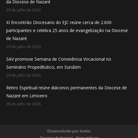
da Diocese de Nazaré
window
window
window
29 de julho de 2026
XI Encontrão Diocesano do EJC reúne cerca de 2.600
participantes e celebra 25 anos de evangelização na Diocese
de Nazaré
29 de julho de 2026
SAV promove Semana de Convivência Vocacional no
Seminário Propedêutico, em Surubim
29 de julho de 2026
Retiro Espiritual reúne diáconos permanentes da Diocese de
Nazaré em Limoeiro
28 de julho de 2026
Desenvolvido por
Aveloi
Diocese de Nazaré - Pernambuco