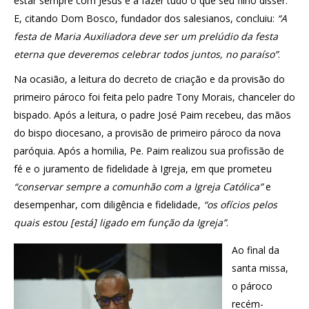
estar sempre com Jesus e a fazer tudo o que seu filho disser.
E, citando Dom Bosco, fundador dos salesianos, concluiu:
“A
festa de Maria Auxiliadora deve ser um prelúdio da festa
eterna que deveremos celebrar todos juntos, no paraíso”
.
Na ocasião, a leitura do decreto de criação e da provisão do
primeiro pároco foi feita pelo padre Tony Morais, chanceler do
bispado. Após a leitura, o padre José Paim recebeu, das mãos
do bispo diocesano, a provisão de primeiro pároco da nova
paróquia. Após a homilia, Pe. Paim realizou sua profissão de
fé e o juramento de fidelidade à Igreja, em que prometeu
“conservar sempre a comunhão com a Igreja Católica”
e
desempenhar, com diligência e fidelidade,
“os ofícios pelos
quais estou [está] ligado em função da Igreja”
.
Ao final da
santa missa,
o pároco
recém-