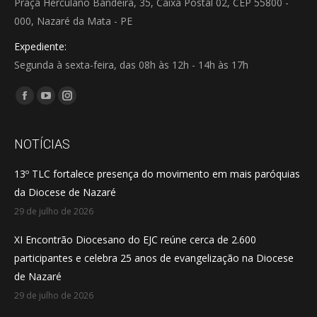
Praça Herculano Bandeira, 35, Caixa Postal 02, CEP 55800 -
000, Nazaré da Mata - PE
Expediente:
Segunda à sexta-feira, das 08h às 12h - 14h às 17h
Encontre-nos em:
Facebook
YouTube
Instagram
page
page
page
opens
opens
opens
NOTÍCIAS
in
in
in
13º TLC fortalece presença do movimento em mais paróquias
new
new
new
da Diocese de Nazaré
window
window
window
29 de julho de 2026
XI Encontrão Diocesano do EJC reúne cerca de 2.600
participantes e celebra 25 anos de evangelização na Diocese
de Nazaré
29 de julho de 2026