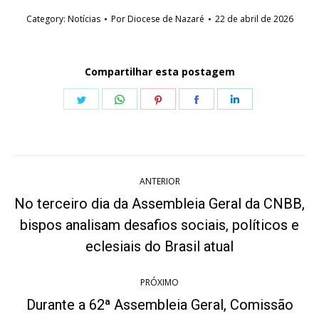
Category:
Notícias
Por
Diocese de Nazaré
22 de abril de 2026
Compartilhar esta postagem
Share
Share
Share
Share
Share
on
on
on
on
on
Twitter
WhatsApp
Pinterest
Facebook
LinkedIn
Navegação
ANTERIOR
de
No terceiro dia da Assembleia Geral da CNBB,
post:
bispos analisam desafios sociais, políticos e
Post
anterior:
eclesiais do Brasil atual
PRÓXIMO
Durante a 62ª Assembleia Geral, Comissão