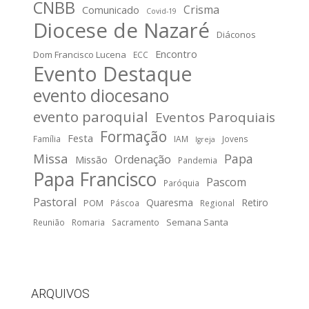
CNBB
Crisma
Comunicado
Covid-19
Diocese de Nazaré
Diáconos
Encontro
Dom Francisco Lucena
ECC
Evento Destaque
evento diocesano
evento paroquial
Eventos Paroquiais
Formação
Festa
Família
IAM
Jovens
Igreja
Missa
Papa
Ordenação
Missão
Pandemia
Papa Francisco
Pascom
Paróquia
Pastoral
Quaresma
Retiro
POM
Páscoa
Regional
Semana Santa
Reunião
Romaria
Sacramento
ARQUIVOS