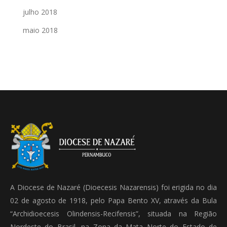
julho 2018
maio 2018
A Diocese de Nazaré (Dioecesis Nazarensis) foi erigida no dia
02 de agosto de 1918, pelo Papa Bento XV, através da Bula
“Archidioecesis Olindensis-Recifensis”, situada na Região
Nordeste do Brasil, na Zona da Mata Norte do Estado de