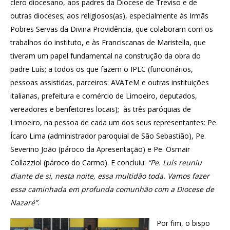
clero diocesano, aos padres da Diocese de Treviso e de
outras dioceses; aos religiosos(as), especialmente às Irmãs
Pobres Servas da Divina Providência, que colaboram com os
trabalhos do instituto, e às Franciscanas de Maristella, que
tiveram um papel fundamental na construção da obra do
padre Luís; a todos os que fazem o IPLC (funcionários,
pessoas assistidas, parceiros: AVATeM e outras instituições
italianas, prefeitura e comércio de Limoeiro, deputados,
vereadores e benfeitores locais); às três paróquias de
Limoeiro, na pessoa de cada um dos seus representantes: Pe.
Ícaro Lima (administrador paroquial de São Sebastião), Pe.
Severino João (pároco da Apresentação) e Pe. Osmair
Collazziol (pároco do Carmo). E concluiu:
“Pe. Luís reuniu
diante de si, nesta noite, essa multidão toda. Vamos fazer
essa caminhada em profunda comunhão com a Diocese de
Nazaré”
.
Por fim, o bispo