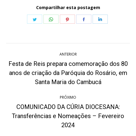
Compartilhar esta postagem
Share
Share
Share
Share
Share
on
on
on
on
on
Twitter
WhatsApp
Pinterest
Facebook
LinkedIn
Navegação
ANTERIOR
de
Festa de Reis prepara comemoração dos 80
post:
anos de criação da Paróquia do Rosário, em
Post
anterior:
Santa Maria do Cambucá
PRÓXIMO
COMUNICADO DA CÚRIA DIOCESANA:
Transferências e Nomeações – Fevereiro
Próximo
post:
2024