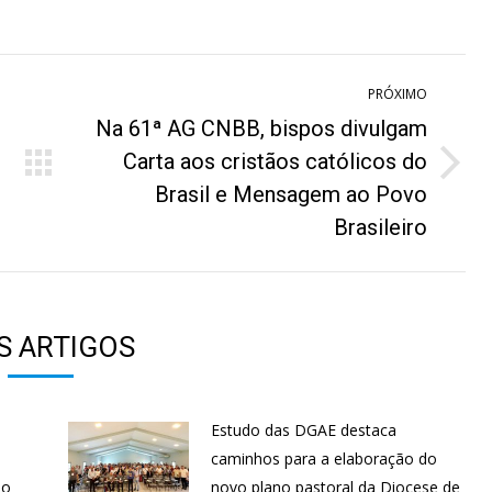
hatsApp
Pinterest
Facebook
LinkedIn
PRÓXIMO
Na 61ª AG CNBB, bispos divulgam
Carta aos cristãos católicos do
Próximo
Brasil e Mensagem ao Povo
post:
Brasileiro
S ARTIGOS
Estudo das DGAE destaca
s
caminhos para a elaboração do
ão
novo plano pastoral da Diocese de