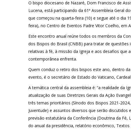
O bispo diocesano de Nazaré, Dom Francisco de Assi
Lucena, está participando da 61ª Assembleia Geral dos
que começou na quarta-feira (10) e segue até o dia 19 
feira), no Centro de Eventos Padre Vitor Coelho, em 
Este encontro anual reúne todos os membros da Conf
dos Bispos do Brasil (CNBB) para tratar de questões
relativas à fé, à missão da Igreja e aos desafios que 
contemporânea enfrenta.
Quem conduz o retiro dos bispos este ano, dentro d
evento, é o secretário de Estado do Vaticano, Cardeal 
A temática central da assembleia é: “a realidade da Igr
atualização de suas Diretrizes Gerais da Ação Evangel
três temas prioritários (Sínodo dos Bispos 2021-2024,
Juventude) e assuntos diversos que serão discutidos 
previsão estatutária da Conferência (Doutrina da Fé, Li
do anual da presidência, relatório econômico, Textos 