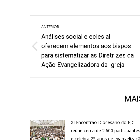
Twitter
W
Navegação
ANTERIOR
de
Análises social e eclesial
post:
oferecem elementos aos bispos
Post
para sistematizar as Diretrizes da
anterior:
Ação Evangelizadora da Igreja
MAI
XI Encontrão Diocesano do EJC
reúne cerca de 2.600 participante
e celebra 25 anos de evangelizaç