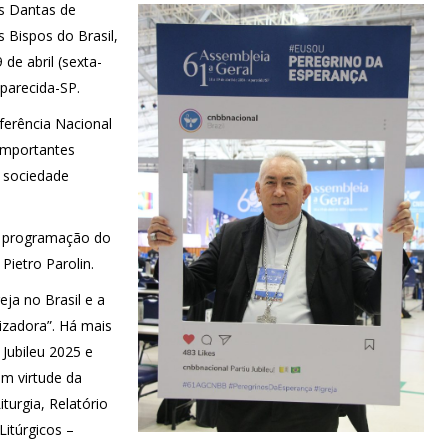
s Dantas de
 Bispos do Brasil,
de abril (sexta-
Aparecida-SP.
erência Nacional
 importantes
a sociedade
a programação do
Pietro Parolin.
eja no Brasil e a
izadora”. Há mais
 Jubileu 2025 e
em virtude da
turgia, Relatório
Litúrgicos –