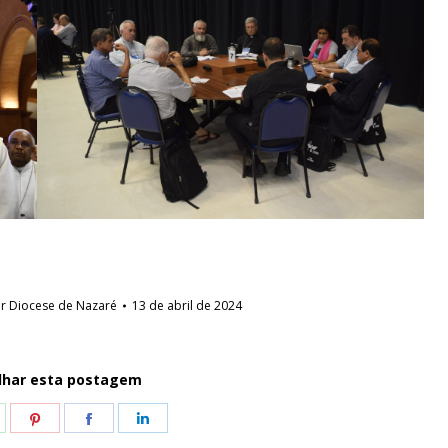
or
Diocese de Nazaré
13 de abril de 2024
lhar esta postagem
hare
Share
Share
Share
n
on
on
on