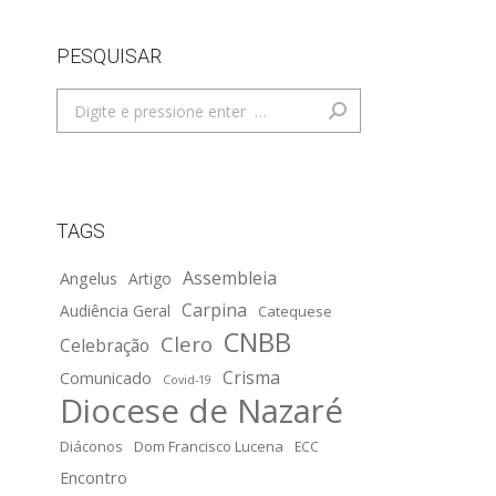
PESQUISAR
Search:
TAGS
Assembleia
Angelus
Artigo
Carpina
Audiência Geral
Catequese
CNBB
Clero
Celebração
Crisma
Comunicado
Covid-19
Diocese de Nazaré
Diáconos
Dom Francisco Lucena
ECC
Encontro