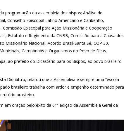
a programação da assembleia dos bispos: Análise de
ficial, Conselho Episcopal Latino Americano e Caribenho,
o, Comissão Episcopal para Ação Missionária e Cooperação
Laicais, Estatuto e Regimento da CNBB, Comissão para a Causa dos
o Missionário Nacional, Acordo Brasil-Santa Sé, COP 30,
s Municipais, Campanhas e Organismos do Povo de Deus.
a, ao prefeito do Dicastério para os Bispos, ao povo brasileiro
ista Diquattro, relatou que a Assembleia é sempre uma “escola
scopado brasileiro trabalha com ardor e empenho determinado para
ritório brasileiro.
em em oração pelo êxito da 61ª edição da Assembleia Geral da