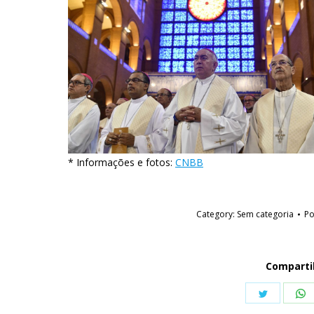
* Informações e fotos:
CNBB
Category:
Sem categoria
P
Comparti
Share
S
on
o