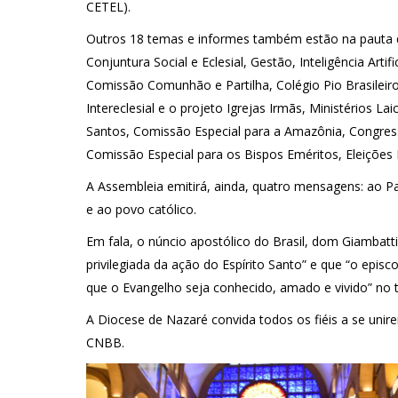
CETEL).
Outros 18 temas e informes também estão na pauta d
Conjuntura Social e Eclesial, Gestão, Inteligência Arti
Comissão Comunhão e Partilha, Colégio Pio Brasileir
Intereclesial e o projeto Igrejas Irmãs, Ministérios 
Santos, Comissão Especial para a Amazônia, Congress
Comissão Especial para os Bispos Eméritos, Eleiçõe
A Assembleia emitirá, ainda, quatro mensagens: ao Pap
e ao povo católico.
Em fala, o núncio apostólico do Brasil, dom Giambatt
privilegiada da ação do Espírito Santo” e que “o epi
que o Evangelho seja conhecido, amado e vivido” no ter
A Diocese de Nazaré convida todos os fiéis a se unir
CNBB.